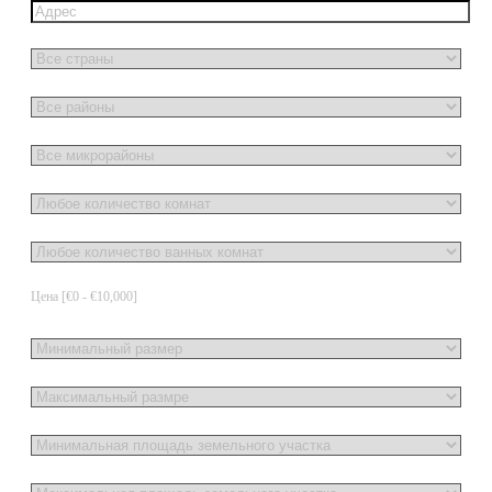
Цена [
€0
-
€10,000
]