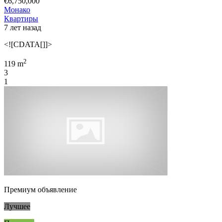
€6,750,000
Монако
Квартиры
7 лет назад
<![CDATA[]]>
2
119 m
3
1
Премиум объявление
Лучшее