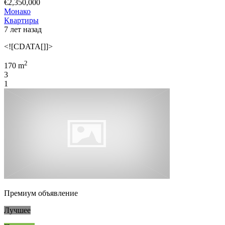
€2,350,000
Монако
Квартиры
7 лет назад
<![CDATA[]]>
2
170 m
3
1
Премиум объявление
Лучшее