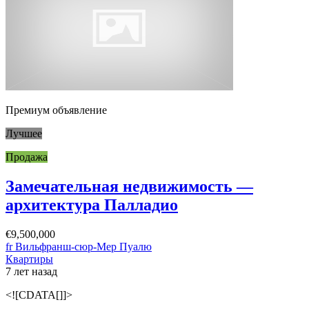
Премиум объявление
Лучшее
Продажа
Замечательная недвижимость —
архитектура Палладио
€9,500,000
fr Вильфранш-сюр-Мер Пуалю
Квартиры
7 лет назад
<![CDATA[]]>