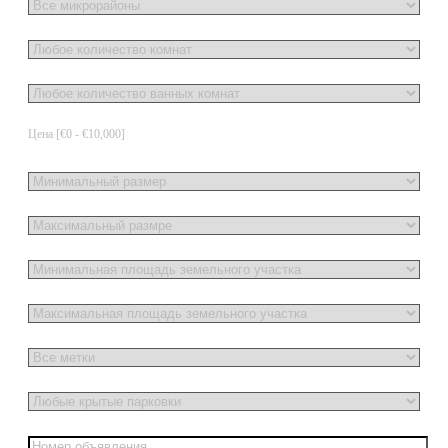
Цена [
€0
-
€10,000
]