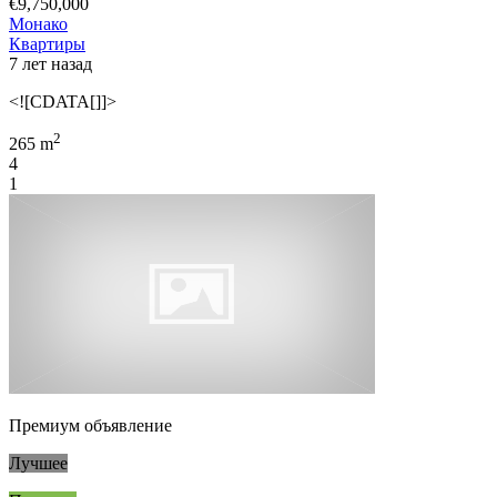
€9,750,000
Монако
Квартиры
7 лет назад
<![CDATA[]]>
2
265 m
4
1
Премиум объявление
Лучшее