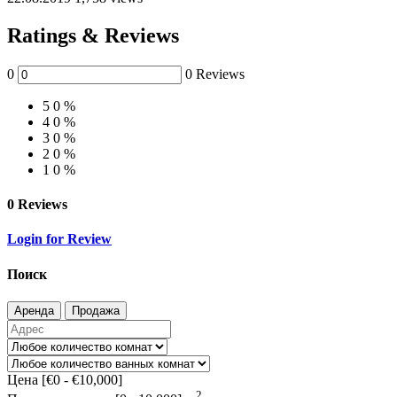
Ratings & Reviews
0
0 Reviews
5
0 %
4
0 %
3
0 %
2
0 %
1
0 %
0 Reviews
Login for Review
Поиск
Аренда
Продажа
Цена [
€0
-
€10,000
]
2