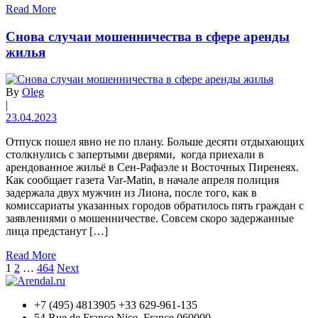
Read More
Снова случаи мошенничества в сфере аренды
жилья
By
Oleg
|
23.04.2023
Отпуск пошел явно не по плану. Больше десяти отдыхающих
столкнулись с запертыми дверями, когда приехали в
арендованное жильё в Сен-Рафаэле и Восточных Пиренеях.
Как сообщает газета Var-Matin, в начале апреля полиция
задержала двух мужчин из Лиона, после того, как в
комиссариаты указанных городов обратилось пять граждан с
заявлениями о мошенничестве. Совсем скоро задержанные
лица предстанут […]
Read More
1
2
…
464
Next
+7 (495) 4813905 +33 629-961-135
54 Rue de France Nice, France 060000