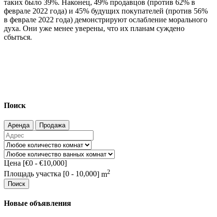
таких было 39%. Наконец, 49% продавцов (против 62% в
феврале 2022 года) и 45% будущих покупателей (против 56%
в феврале 2022 года) демонстрируют ослабление морального
духа. Они уже менее уверены, что их планам суждено
сбыться.
Поиск
Аренда
Продажа
Цена [
€0
-
€10,000
]
2
Площадь участка [
0
-
10,000
] m
Поиск
Новые объявления