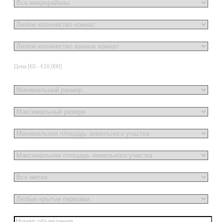
Цена [
€0
-
€10,000
]