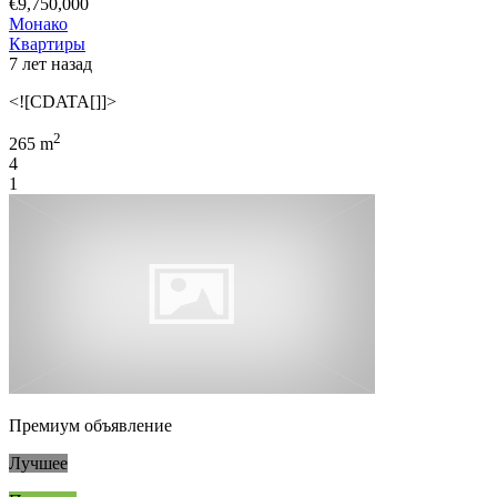
€9,750,000
Монако
Квартиры
7 лет назад
<![CDATA[]]>
2
265 m
4
1
Премиум объявление
Лучшее