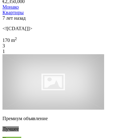
€2,350,000
Монако
Квартиры
7 лет назад
<![CDATA[]]>
2
170 m
3
1
Премиум объявление
Лучшее