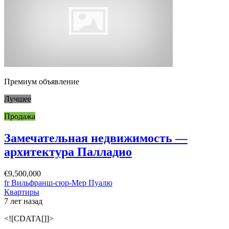
Премиум объявление
Лучшее
Продажа
Замечательная недвижимость —
архитектура Палладио
€9,500,000
fr Вильфранш-сюр-Мер Пуалю
Квартиры
7 лет назад
<![CDATA[]]>