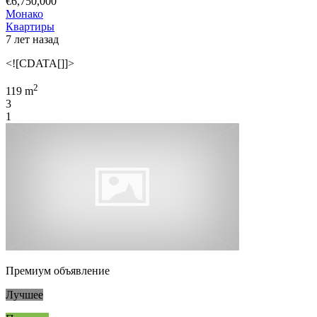
€6,750,000
Монако
Квартиры
7 лет назад
<![CDATA[]]>
2
119 m
3
1
Премиум объявление
Лучшее