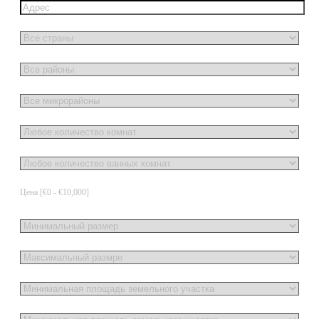
Цена [
€0
-
€10,000
]