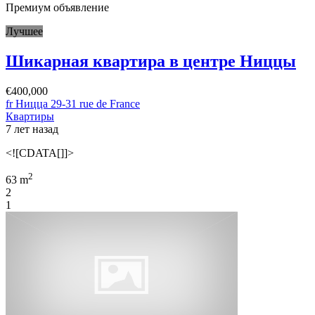
Премиум объявление
Лучшее
Шикарная квартира в центре Ниццы
€400,000
fr Ницца 29-31 rue de France
Квартиры
7 лет назад
<![CDATA[]]>
2
63 m
2
1