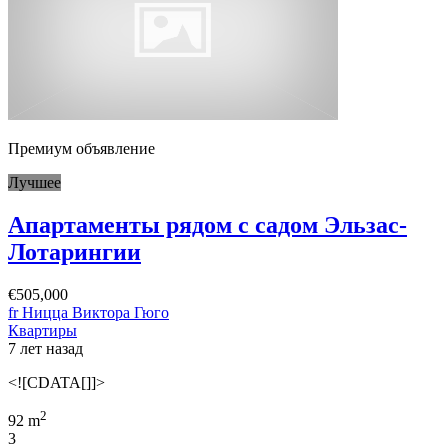
Премиум объявление
Лучшее
Апартаменты рядом с садом Эльзас-
Лотарингии
€505,000
fr Ницца Виктора Гюго
Квартиры
7 лет назад
<![CDATA[]]>
2
92 m
3