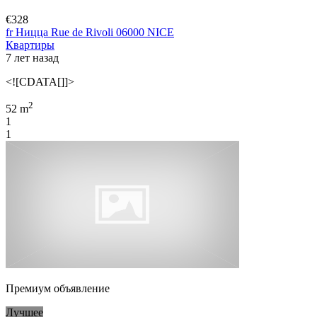
€328
fr Ницца Rue de Rivoli 06000 NICE
Квартиры
7 лет назад
<![CDATA[]]>
2
52 m
1
1
Премиум объявление
Лучшее