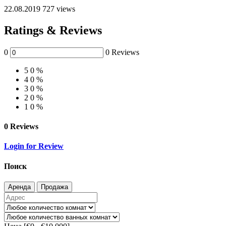
22.08.2019
727 views
Ratings & Reviews
0
0 Reviews
5
0 %
4
0 %
3
0 %
2
0 %
1
0 %
0 Reviews
Login for Review
Поиск
Аренда
Продажа