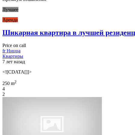
Лучшее
Аренда
Шикарная квартира в лучшей резиден
Price on call
fr Ницца
Квартиры
7 лет назад
<![CDATA[]]>
2
250 m
4
2