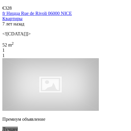
€328
fr Ницца Rue de Rivoli 06000 NICE
Квартиры
7 лет назад
<![CDATA[]]>
2
52 m
1
1
Премиум объявление
Лучшее