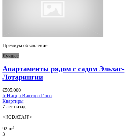
Премиум объявление
Лучшее
Апартаменты рядом с садом Эльзас-
Лотарингии
€505,000
fr Ницца Виктора Гюго
Квартиры
7 лет назад
<![CDATA[]]>
2
92 m
3