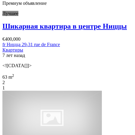
Премиум объявление
Лучшее
Шикарная квартира в центре Ниццы
€400,000
fr Ницца 29-31 rue de France
Квартиры
7 лет назад
<![CDATA[]]>
2
63 m
2
1