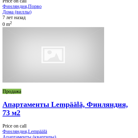
Price on call
Финляндия,Порво
Дома (виллы)
7 лет назад
2
0 m
Продажа
Апартаменты Lempäälä, Финляндия,
73 м2
Price on call
Финляндия,Lempäälä
Апартаменты (квартиры)