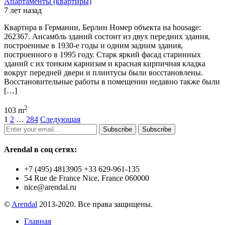
Апартаменты (квартиры)
7 лет назад
Квартира в Германии, Берлин Номер объекта на housage:
262367. Ансамбль зданий состоит из двух передних здания,
построенные в 1930-е годы и одним задним здания,
построенного в 1995 году. Старк яркий фасад старинных
зданий с их тонким карнизам и красная кирпичная кладка
вокруг передней двери и плинтусы были восстановлены.
Восстановительные работы в помещении недавно также были
[…]
2
103 m
1
2
…
284
Следующая
Subscribe
Subscribe
Arendal в соц сетях:
+7 (495) 4813905 +33 629-961-135
54 Rue de France Nice, France 060000
nice@arendal.ru
©
Arendal
2013-2020. Все права защищены.
Главная