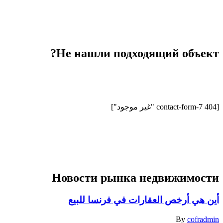
Не нашли подходящий объект?
шим требованиям.
[contact-form-7 404 "غير موجود"]
Новости рынка недвижимости
أين هي أرخص العقارات في فرنسا للبيع
By
cofradmin