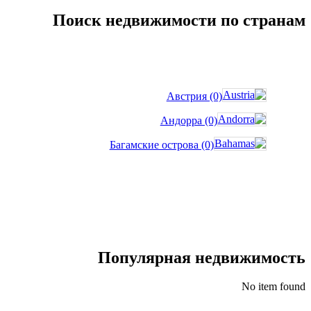
Поиск недвижимости по странам
Австрия (0)
Андорра (0)
Багамские острова (0)
Популярная недвижимость
No item found