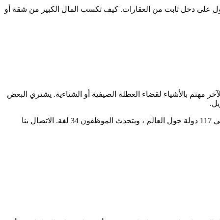
صول على دخل ثابت من العقارات. كيف تكسب المال الكبير من شقة أو
الآخر مهتم بالأشياء لقضاء العطلة الصيفية أو الشتاءية. يشتري البعض
يل.
يعمل الوسيط الدولي ArendaLazur TM (Cofrance SARL) في سوق العقارات العالمي منذ أكثر من 12 عامًا. وتمتلك الشركة مكاتب تمثيلية في 117 دولة حول العالم ، ويتحدث الموظفون 34 لغة. الاتصال بنا