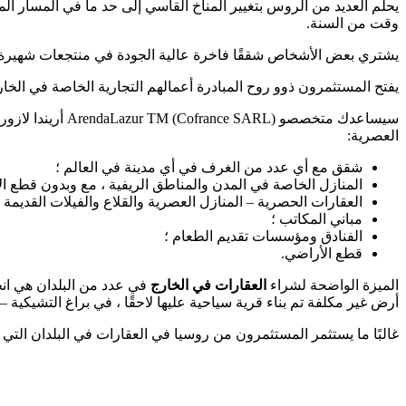
يحلم العديد من الروس بتغيير المناخ القاسي إلى حد ما في المسار ا
وقت من السنة.
يشتري بعض الأشخاص شققًا فاخرة عالية الجودة في منتجعات شهيرة ، على 
يفتح المستثمرون ذوو روح المبادرة أعمالهم التجارية الخاصة في الخ
سيساعدك متخصصو ArendaLazur TM (Cofrance SARL) أريندا لازور ت.م. (كوفرانس ذ.م.م.))في العثور على
العصرية:
شقق مع أي عدد من الغرف في أي مدينة في العالم ؛
المنازل الخاصة في المدن والمناطق الريفية ، مع وبدون قطع ال
العقارات الحصرية – المنازل العصرية والقلاع والفيلات القديمة ؛
مباني المكاتب ؛
الفنادق ومؤسسات تقديم الطعام ؛
قطع الأراضي.
الميزة الواضحة لشراء
العقارات في الخارج
في عدد من البلدان هي انخ
أرض غير مكلفة تم بناء قرية سياحية عليها لاحقًا ، في براغ التشيكية – شقق 
غالبًا ما يستثمر المستثمرون من روسيا في العقارات في البلدان التي لا