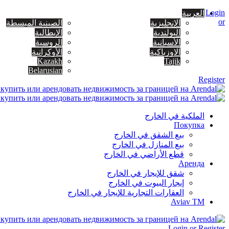
Login
العربية
or
الإنجليزية
الصينية المبسطة
البولندية
الإيطالية
الأسبانية
الروسية
الاوزباكية
الأوكرانية
Kazakh
Tajik
Belarusian
Register
الملكية في الخارج
Покупка
بيع الشقق في الخارج
بيع المنازل في الخارج
قطع الأراضي في الخارج
Аренда
شقق للإيجار في الخارج
إيجار البيوت في الخارج
العقارات التجارية للإيجار في الخارج
Aviav TM
Login or Register