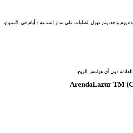
سيختار موظفو الوسيط ArendaLazur TM (Cofrance SARL) (أريندا لازور ت.م. (كوفرانس ذ.م.م.)) إقامة رائعة لقضاء عطلة أو رحلة عمل لمدة يوم واحد. يتم قبول الطلبات على مدار الساعة 7 أيام في الأسبوع.
لعادلة دون أي هوامش الربح.