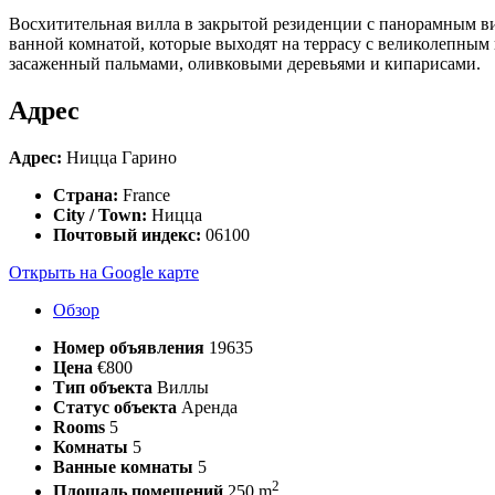
Восхитительная вилла в закрытой резиденции с панорамным вид
ванной комнатой, которые выходят на террасу с великолепным 
засаженный пальмами, оливковыми деревьями и кипарисами.
Адрес
Адрес:
Ницца Гарино
Страна:
France
City / Town:
Ницца
Почтовый индекс:
06100
Открыть на Google карте
Обзор
Номер объявления
19635
Цена
€800
Тип объекта
Виллы
Статус объекта
Аренда
Rooms
5
Комнаты
5
Ванные комнаты
5
2
Площадь помещений
250 m