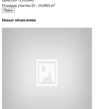
Цена [
€0
-
€10,000
]
2
Площадь участка [
0
-
10,000
] m
Поиск
Новые объявления