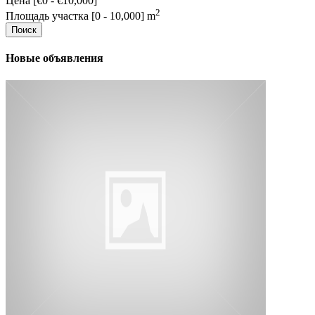
Цена [
€0
-
€10,000
]
2
Площадь участка [
0
-
10,000
] m
Поиск
Новые объявления