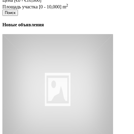
Цена [
€0
-
€10,000
]
2
Площадь участка [
0
-
10,000
] m
Поиск
Новые объявления