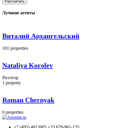
Рассчитать
Лучшие агенты
Виталий Архангельский
101
properties
Nataliya Korolev
Риэлтор
1
property
Roman Chernyak
0
properties
+7 (495) 4813905 +33 629-961-135