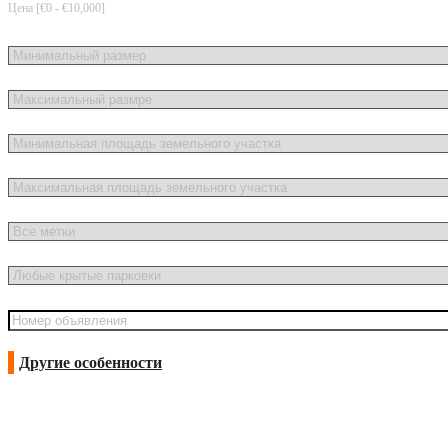
Цена [
€0
-
€10,000
]
Другие особенности