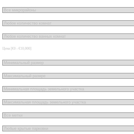
Цена [
€0
-
€10,000
]