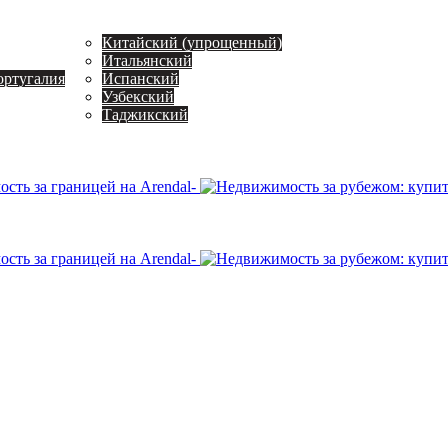
Китайский (упрощенный)
Итальянский
ортугалия
Испанский
Узбекский
Таджикский