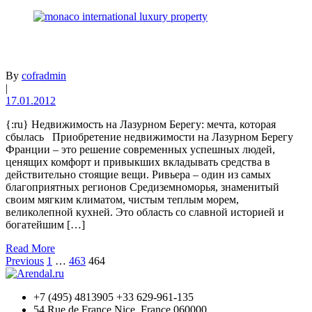
By
cofradmin
|
17.01.2012
{:ru} Недвижимость на Лазурном Берегу: мечта, которая
сбылась Приобретение недвижимости на Лазурном Берегу
Франции – это решение современных успешных людей,
ценящих комфорт и привыкших вкладывать средства в
действительно стоящие вещи. Ривьера – один из самых
благоприятных регионов Средиземноморья, знаменитый
своим мягким климатом, чистым теплым морем,
великолепной кухней. Это область со славной историей и
богатейшим […]
Read More
Previous
1
…
463
464
+7 (495) 4813905 +33 629-961-135
54 Rue de France Nice, France 060000