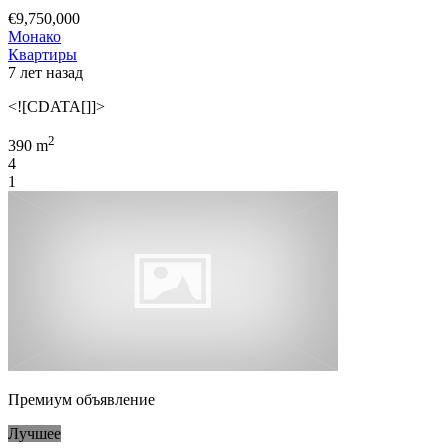
€9,750,000
Монако
Квартиры
7 лет назад
<![CDATA[]]>
2
390 m
4
1
Премиум объявление
Лучшее