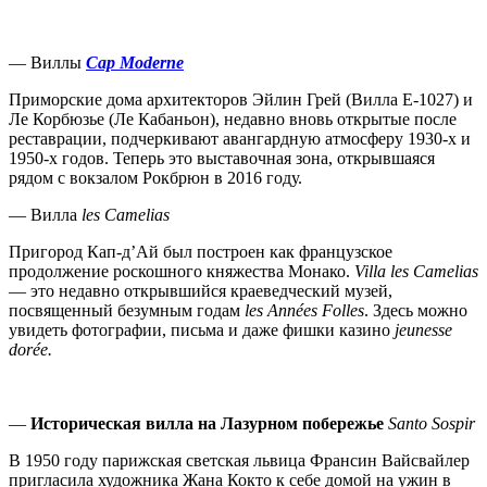
— Виллы
Cap
Moderne
Приморские дома архитекторов Эйлин Грей (Вилла Е-1027) и
Ле Корбюзье (Ле Кабаньон), недавно вновь открытые после
реставрации, подчеркивают авангардную атмосферу 1930-х и
1950-х годов. Теперь это выставочная зона, открывшаяся
рядом с вокзалом Рокбрюн в 2016 году.
— Вилла
les
Camelias
Пригород Кап-д’Ай был построен как французское
продолжение роскошного княжества Монако.
Villa les Camelias
— это недавно открывшийся краеведческий музей,
посвященный безумным годам
les Années Folles
. Здесь можно
увидеть фотографии, письма и даже фишки казино
jeunesse
dorée.
—
Историческая вилла на Лазурном побережье
Santo
Sospir
В 1950 году парижская светская львица Франсин Вайсвайлер
пригласила художника Жана Кокто к себе домой на ужин в