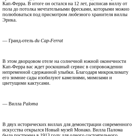
Кап-Ферра. В итоге он остался на 12 лет, расписав виллу от
пола до потолка мечтательными фресками, которыми можно
полюбоваться под присмотром любезного хранителя виллы
Эрика.
— Гранд-отель
du
Cap-
Ferrat
В ​​этом дворцовом отеле на солнечной южной оконечности
Кап-Ферра вас ждет роскошный сервис в сопровождении
непременной сдержанной улыбки. Благодаря микроклимату
его зимние сады изобилуют камелиями, мимозами и
цветущими кактусами.
— Вилла
Paloma
В двух исторических виллах для демонстрации современного
искусства открылся Новый музей Монако. Вилла Палома
была построена в 1913 году для одного состоятельного