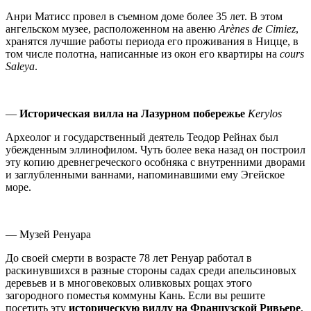
Анри Матисс провел в съемном доме более 35 лет. В этом
ангельском музее, расположенном на авеню
Arè
nes
de
Cimiez
,
хранятся лучшие работы периода его проживания в Ницце, в
том числе полотна, написанные из окон его квартиры на
cours
Saleya
.
—
Историческая вилла на Лазурном побережье
Kerylos
Археолог и государственный деятель Теодор Рейнах был
убежденным эллинофилом. Чуть более века назад он построил
эту копию древнегреческого особняка с внутренними дворами
и заглубленными ваннами, напоминавшими ему Эгейское
море.
— Музей Ренуара
До своей смерти в возрасте 78 лет Ренуар работал в
раскинувшихся в разные стороны садах среди апельсиновых
деревьев и в многовековых оливковых рощах этого
загородного поместья коммуны Кань. Если вы решите
посетить эту
историческую виллу на Французской Ривьере
,