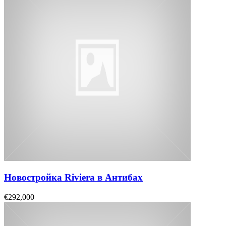
Новостройка Riviera в Антибах
€292,000