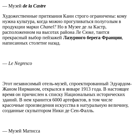
— Музей
de
la
Castre
Художественные притязания Канн строго ограничены: кому
нужна культура, когда можно прогуливаться полуголым в
продукции марки
Chanel?
Но в Музее де ла Кастр,
расположенном на высотах района Ле Сюке, таится
прекрасный выбор пейзажей
Лазурного берега Франции
,
написанных столетие назад.
—
Le
Negresco
Этот независимый отель-музей, спроектированный Эдуардом-
Жаном Нирманом, открылся в январе 1913 года. В настоящее
время он причислен к списку Национальных исторических
зданий. В нем хранится 6000 артефактов, в том числе
красочные произведения искусства в натуральную величину,
созданные скульптором Ники де Сен-Фалль.
— Музей Матисса