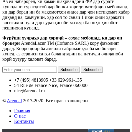
Аз ёд набароред, ки ҳамаи шаҳрвандони ФР дар сурати
кушодани суратҳисоб дар бонки хориҷӣ вазифадор мебошанд,
ки дар бораи ин ба мақомотҳои андоз дар ҷои истиқомат хабар
диҳанд ва, ҳамчунин, ҳар сол то санаи 1 июн оиди ҳаракати
воситаҳои пулӣ дар суратҳисоби мазкур ба онҳо ҳисобот
пешниҳод кунанд.
Фурӯши ҳуҷраҳо дар хориҷӣ
– соҳае мебошад, ки дар он
брокери
ArendaLazur TM (Cofrance SARL) кору фаъолият
дорад. Корро доир ба амволи ғайриманқул ба мо боварӣ
кунед, аз сервиси сатҳи баландтарин ва натиҷаи олиҷаноби
корӣ ҳузуру ҳаловат баред.
Subscribe
Subscribe
+7 (495) 4813905 +33 629-961-135
54 Rue de France Nice, France 060000
nice@arendal.ru
©
Arendal
2013-2020. Все права защищены.
Главная
О нас
Контакты