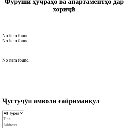
Фурӯши ҳуҷраҳо ва апартаментҳо дар
хориҷӣ
No item found
No item found
No item found
Ҷустуҷӯи амволи ғайриманқул