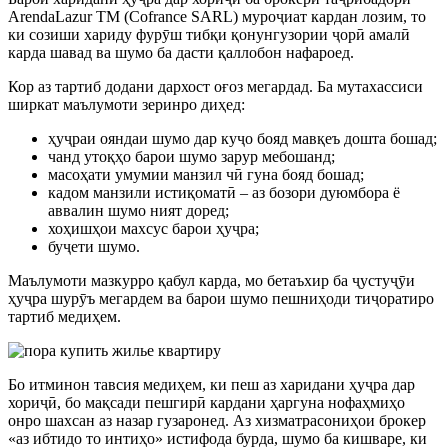
ArendaLazur TM (Cofrance SARL) муроҷиат кардан лозим, то
ки созиши хариду фурӯш тибқи қонунгузории ҷорӣ амалӣ
карда шавад ва шумо ба дасти қаллобон нафароед.
Кор аз тартиб додани дархост оғоз мегардад. Ба мутахассиси
ширкат маълумоти зеринро диҳед:
ҳуҷраи ояндаи шумо дар куҷо бояд мавқеъ дошта бошад;
чанд утоқҳо барои шумо зарур мебошанд;
масоҳати умумии манзил чӣ гуна бояд бошад;
кадом манзили истиқоматӣ – аз бозори дуюмбора ё
аввалин шумо ният доред;
хоҳишҳои махсус барои ҳуҷра;
буҷети шумо.
Маълумоти мазкурро қабул карда, мо бетаъхир ба ҷустуҷӯи
ҳуҷра шурӯъ мегардем ва барои шумо пешниҳоди тиҷоратиро
тартиб медиҳем.
Бо итминон тавсия медиҳем, ки пеш аз харидани ҳуҷра дар
хориҷӣ, бо мақсади пешгирӣ кардани ҳаргуна нофаҳмиҳо
онро шахсан аз назар гузаронед. Аз хизматрасониҳои брокер
«аз ибтидо то интиҳо» истифода бурда, шумо ба кишваре, ки