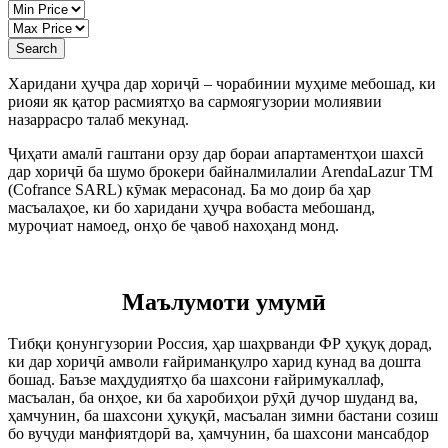
Search
Харидани ҳуҷра дар хориҷӣ – чорабинии муҳиме мебошад, ки
риояи як қатор расмиятҳо ва сармоягузории молиявии
назаррасро талаб мекунад.
Ҷиҳати амалӣ гаштани орзу дар бораи апартаментҳои шахсӣ
дар хориҷӣ ба шумо брокери байналмилалии ArendaLazur TM
(Cofrance SARL) кӯмак мерасонад. Ба мо доир ба ҳар
масъалаҳое, ки бо харидани ҳуҷра вобаста мебошанд,
муроҷиат намоед, онҳо бе ҷавоб нахоҳанд монд.
Маълумоти умумӣ
Тибқи қонунгузории Россия, ҳар шаҳрванди ФР ҳуқуқ дорад,
ки дар хориҷӣ амволи ғайриманқулро харид кунад ва дошта
бошад. Баъзе маҳдудиятҳо ба шахсони ғайримукаллаф,
масъалан, ба онҳое, ки ба харобиҳои рӯҳӣ дучор шуданд ва,
ҳамчунин, ба шахсони ҳуқуқӣ, масъалан зимни бастани созиш
бо вуҷуди манфиятдорӣ ва, ҳамчунин, ба шахсони мансабдор