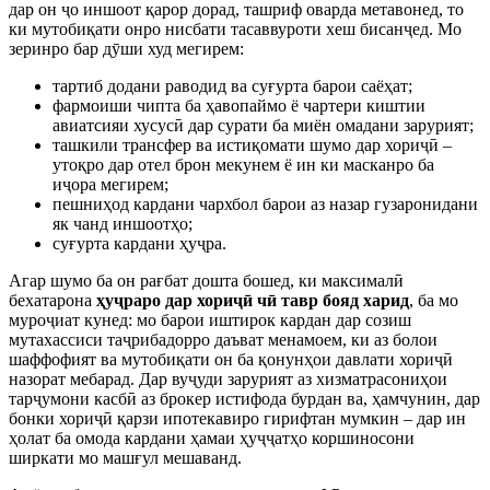
дар он ҷо иншоот қарор дорад, ташриф оварда метавонед, то
ки мутобиқати онро нисбати тасаввуроти хеш бисанҷед. Мо
зеринро бар дӯши худ мегирем:
тартиб додани раводид ва суғурта барои саёҳат;
фармоиши чипта ба ҳавопаймо ё чартери киштии
авиатсияи хусусӣ дар сурати ба миён омадани зарурият;
ташкили трансфер ва истиқомати шумо дар хориҷӣ –
утоқро дар отел брон мекунем ё ин ки масканро ба
иҷора мегирем;
пешниҳод кардани чархбол барои аз назар гузаронидани
як чанд иншоотҳо;
суғурта кардани ҳуҷра.
Агар шумо ба он рағбат дошта бошед, ки максималӣ
бехатарона
ҳуҷраро дар хориҷӣ чӣ тавр бояд харид
, ба мо
муроҷиат кунед: мо барои иштирок кардан дар созиш
мутахассиси таҷрибадорро даъват менамоем, ки аз болои
шаффофият ва мутобиқати он ба қонунҳои давлати хориҷӣ
назорат мебарад. Дар вуҷуди зарурият аз хизматрасониҳои
тарҷумони касбӣ аз брокер истифода бурдан ва, ҳамчунин, дар
бонки хориҷӣ қарзи ипотекавиро гирифтан мумкин – дар ин
ҳолат ба омода кардани ҳамаи ҳуҷҷатҳо коршиносони
ширкати мо машғул мешаванд.