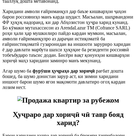
тааллуқ дошта метавонанд.
Харидани амволи ғайриманқул дар баъзе кишварҳои ҷаҳон
барои россияниҳо манъ карда шудаст. Масъалан, шаҳрвандони
ФР ҳуқуқ надоранд, ки дар Абҳозистон ҳуҷра харид кунанд.
Бо кӯмаки мутахассисон аз ArendaLazur TM (Cofrance SARL)
роҳи ҳали ҳар мушкилиро пайдо кардан мумкин, масъалан,
амволи ғайриманқулро аз дараҷаи истиқоматӣ ба
ғайриистиқоматӣ гузаронидан ва иншооти заруриро харидан
ё дар давлати марбута шахси ҳуқуқие ба резиденти россиявӣ
тобеъбударо таъсис додан. Бисёри вақт қонунҳои кишварҳои
хориҷӣ маҳз харидани заминро манъ мекунанд.
Агар шумо ба
фурӯши ҳуҷраҳо дар хориҷӣ
рағбат дошта
бошед, ба шумо донистан зарур аст, ки зимни харидани
иншоот барои шумо ягон мақомоти давлатиро огоҳ кардан
лозим нест.
Ҳуҷраро дар хориҷӣ чӣ тавр бояд
харид?
Барои харидани ҳуҷра дар хориҷӣ ба брокери таҷрибадори