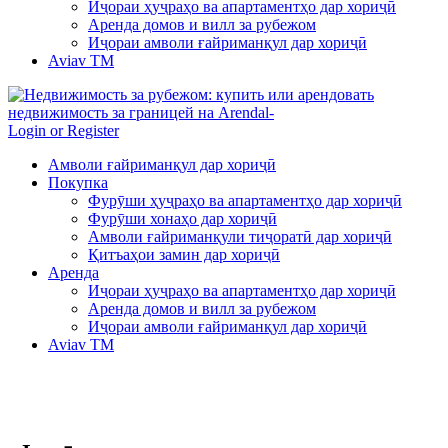
Иҷораи ҳуҷраҳо ва апартаментҳо дар хориҷӣ
Аренда домов и вилл за рубежом
Иҷораи амволи ғайриманқул дар хориҷӣ
Aviav TM
Login or Register
Амволи ғайриманқул дар хориҷӣ
Покупка
Фурӯши ҳуҷраҳо ва апартаментҳо дар хориҷӣ
Фурӯши хонаҳо дар хориҷӣ
Амволи ғайриманқули тиҷоратӣ дар хориҷӣ
Қитъаҳои замин дар хориҷӣ
Аренда
Иҷораи ҳуҷраҳо ва апартаментҳо дар хориҷӣ
Аренда домов и вилл за рубежом
Иҷораи амволи ғайриманқул дар хориҷӣ
Aviav TM