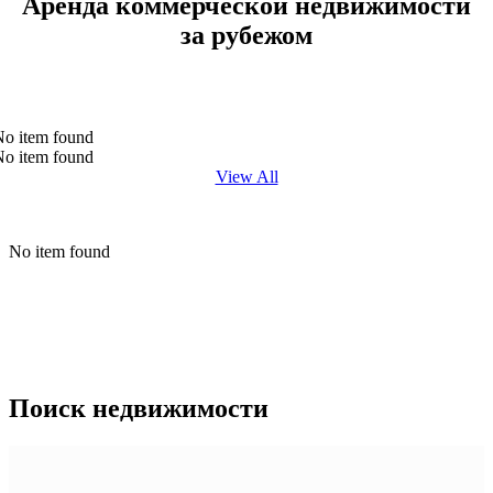
Аренда коммерческой недвижимости
за рубежом
No item found
No item found
View All
No item found
Поиск недвижимости