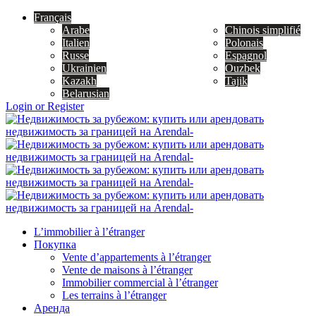
Français
Arabe
Chinois simplifié
Italien
Polonais
Russe
Espagnol
Ukrainien
Ouzbek
Kazakh
Tajik
Belarusian
Login or Register
L’immobilier à l’étranger
Покупка
Vente d’appartements à l’étranger
Vente de maisons à l’étranger
Immobilier commercial à l’étranger
Les terrains à l’étranger
Аренда