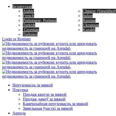
Беларуская
Arabic
Chinese (Simplified
French
Italian
Portuguese, Portugal
Russian
Turkish
Ukrainian
Georgian
Kazakh
Turkmen
Login or Register
Нерухомасць за мяжой
Покупка
Продаж кватэр за мяжой
Продаж дамоў за мяжой
Камерцыйная нерухомасць за мяжой
Зямельныя ўчасткі за мяжой
Аренда