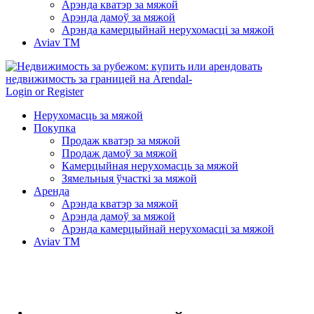
Арэнда кватэр за мяжой
Арэнда дамоў за мяжой
Арэнда камерцыйнай нерухомасці за мяжой
Aviav TM
Login or Register
Нерухомасць за мяжой
Покупка
Продаж кватэр за мяжой
Продаж дамоў за мяжой
Камерцыйная нерухомасць за мяжой
Зямельныя ўчасткі за мяжой
Аренда
Арэнда кватэр за мяжой
Арэнда дамоў за мяжой
Арэнда камерцыйнай нерухомасці за мяжой
Aviav TM