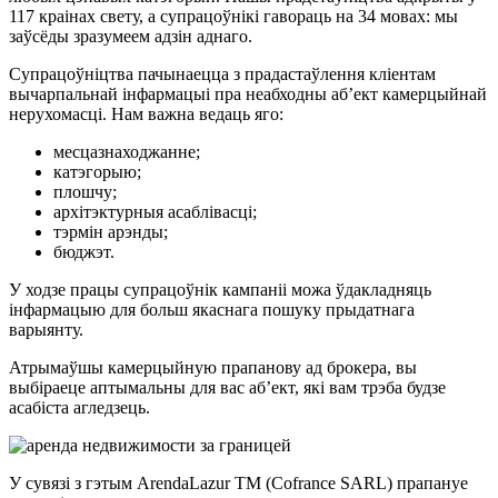
117 краінах свету, а супрацоўнікі гавораць на 34 мовах: мы
заўсёды зразумеем адзін аднаго.
Супрацоўніцтва пачынаецца з прадастаўлення кліентам
вычарпальнай інфармацыі пра неабходны аб’ект камерцыйнай
нерухомасці. Нам важна ведаць яго:
месцазнаходжанне;
катэгорыю;
плошчу;
архітэктурныя асаблівасці;
тэрмін арэнды;
бюджэт.
У ходзе працы супрацоўнік кампаніі можа ўдакладняць
інфармацыю для больш якаснага пошуку прыдатнага
варыянту.
Атрымаўшы камерцыйную прапанову ад брокера, вы
выбіраеце аптымальны для вас аб’ект, які вам трэба будзе
асабіста агледзець.
У сувязі з гэтым ArendaLazur TM (Cofrance SARL) прапануе