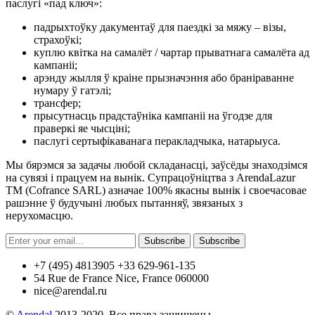
паслугі «пад ключ»:
падрыхтоўку дакументаў для паездкі за мяжу – візы,
страхоўкі;
куплю квітка на самалёт / чартар прыватнага самалёта ад
кампаніі;
арэнду жылля ў краіне прызначэння або браніраванне
нумару ў гатэлі;
трансфер;
прысутнасць прадстаўніка кампаніі на ўгодзе для
праверкі яе чысціні;
паслугі сертыфікаванага перакладчыка, натарыуса.
Мы бярэмся за задачы любой складанасці, заўсёды знаходзімся
на сувязі і працуем на вынік. Супрацоўніцтва з ArendaLazur
TM (Cofrance SARL) азначае 100% якасны вынік і своечасовае
рашэнне ў будучыні любых пытанняў, звязаных з
нерухомасцю.
Subscribe
Subscribe
+7 (495) 4813905 +33 629-961-135
54 Rue de France Nice, France 060000
nice@arendal.ru
©
Arendal
2013-2020. Все права защищены.