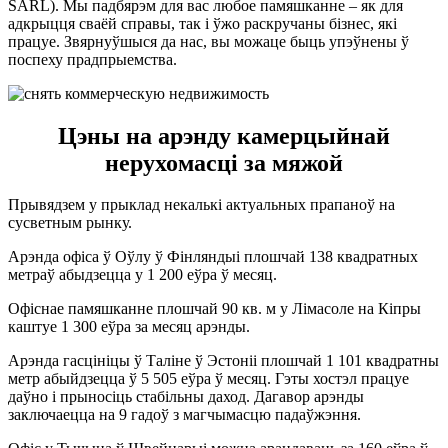
SARL). Мы падбярэм для вас любое памяшканне – як для
адкрыцця сваёй справы, так і ўжо раскручаны бізнес, які
працуе. Звярнуўшыся да нас, вы можаце быць упэўнены ў
поспеху прадпрыемства.
Цэны на арэнду камерцыйнай
нерухомасці за мяжой
Прывядзем у прыклад некалькі актуальных прапаноў на
сусветным рынку.
Арэнда офіса ў Оўлу ў Фінляндыі плошчай 138 квадратных
метраў абыдзецца у 1 200 еўра ў месяц.
Офіснае памяшканне плошчай 90 кв. м у Лімасоле на Кіпры
каштуе 1 300 еўра за месяц арэнды.
Арэнда гасцініцы ў Таліне ў Эстоніі плошчай 1 101 квадратны
метр абыйдзецца ў 5 505 еўра ў месяц. Гэты хостэл працуе
даўно і прыносіць стабільны даход. Дагавор арэнды
заключаецца на 9 гадоў з магчымасцю падаўжэння.