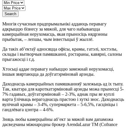
Search
Многія сучасныя прадпрымальнікі аддаюць перавагу
адкрыццю бізнесу за мяжой, для чаго набываецца
камерцыйная нерухомасць, якая прыносіць нядрэнны
прыбытак, – лепшы, чым інвестыцыі ў жыллё.
Да такіх аб’ектаў адносяцца офісы, крамы, гатэлі, хостэлы,
склады і вытворчыя памяшканні, рэстараны, кавярні, салоны
прыгажосці і г.д.
Хтосьці аддае перавагу набыццю замежнай нерухомасці,
іншыя звяртаюцца да доўгатэрміновай арэнды.
Даходнасць камерцыйных памяшканняў залежыць ад іх тыпу.
Так, кватэра для кароткатэрміновай арэнды можа прынесці 5-
7% гадавых, доўгатэрміновай – 2-3%, аднак пры яе куплі
варта ўлічваць верагоднасць прастою і хуткі знос. Даходнасць
вулічнай крамы – 3-4%, супермаркета – 5-6,5%, гасцініцы і
гандлёвага цэнтра – 4-6%.
Зняць любы камерцыйны аб’ект за мяжой вам дапаможа
дасведчаны міжнародны брокер ArendaLazur TM (Cofrance