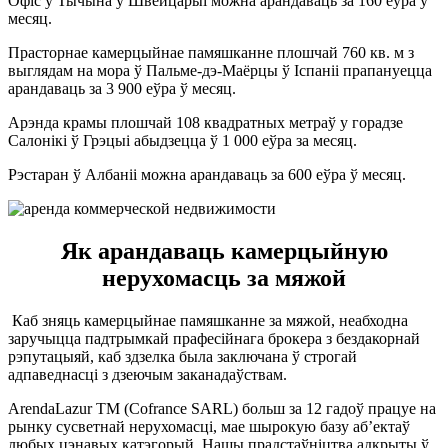
Офіс у Тычына ў Швейцарыі можна арандаваць за 160 еўра ў
месяц.
Прасторнае камерцыйнае памяшканне плошчай 760 кв. м з
выглядам на мора ў Пальме-дэ-Маёрцы ў Іспаніі прапануецца
арандаваць за 3 900 еўра ў месяц.
Арэнда крамы плошчай 108 квадратных метраў у горадзе
Салонікі ў Грэцыі абыдзецца ў 1 000 еўра за месяц.
Рэстаран ў Албаніі можна арандаваць за 600 еўра ў месяц.
Як арандаваць камерцыйную
нерухомасць за мяжой
Каб зняць камерцыйнае памяшканне за мяжой, неабходна
заручыцца падтрымкай прафесійнага брокера з бездакорнай
рэпутацыяй, каб здзелка была заключана ў строгай
адпаведнасці з дзеючым заканадаўствам.
ArendaLazur TM (Cofrance SARL) больш за 12 гадоў працуе на
рынку сусветнай нерухомасці, мае шырокую базу аб’ектаў
любых цэнавых катэгорый. Нашы прадстаўніцтва адкрыты ў