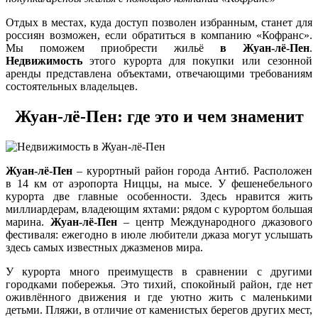
Отдых в местах, куда доступ позволен избранным, станет для
россиян возможен, если обратиться в компанию «Кофранс».
Мы поможем приобрести жильё
в
Жуан-лё-Пен
.
Недвижимость
этого курорта для покупки или сезонной
аренды представлена объектами, отвечающими требованиям
состоятельных владельцев.
Жуан-лё-Пен: где это и чем знаменит
Жуан-лё-Пен
– курортный район города Антиб. Расположен
в 14 км от аэропорта Ниццы, на мысе. У фешенебельного
курорта две главные особенности. Здесь нравится жить
миллиардерам, владеющим яхтами: рядом с курортом большая
марина.
Жуан-лё-Пен
– центр Международного джазового
фестиваля: ежегодно в июле любители джаза могут услышать
здесь самых известных джазменов мира.
У курорта много преимуществ в сравнении с другими
городками побережья. Это тихий, спокойный район, где нет
оживлённого движения и где уютно жить с маленькими
детьми. Пляжи, в отличие от каменистых берегов других мест,