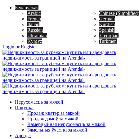
Беларуская
Arabic
Chinese (Simplified
French
German
Italian
Kurdish
Russian
Spanish
Ukrainian
Georgian
Kyrgyz
Turkmen
Login or Register
Нерухомасць за мяжой
Покупка
Продаж кватэр за мяжой
Продаж дамоў за мяжой
Камерцыйная нерухомасць за мяжой
Зямельныя ўчасткі за мяжой
Аренда