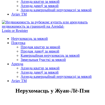
Арэнда кватэр за мяжой
Арэнда дамоў за мяжой
Арэнда камерцыйнай нерухомасці за мяжой
Aviav TM
Login or Register
Нерухомасць за мяжой
Покупка
Продаж кватэр за мяжой
Продаж дамоў за мяжой
Камерцыйная нерухомасць за мяжой
Зямельныя ўчасткі за мяжой
Аренда
Арэнда кватэр за мяжой
Арэнда дамоў за мяжой
Арэнда камерцыйнай нерухомасці за мяжой
Aviav TM
Нерухомасць у Жуан-Лё-Пэн