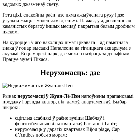
вядомых джазменаў свету.
Гэта ціхі, спакойны раён, дзе няма ажыўленага руху і дзе
ўтульна жыць з маленькімі дзецьмі. Пляжы, у адрозненне ад
камяністых берагоў іншых месцаў, пакрытыя белым дробным
пяском.
На курорце і ў яго ваколіцах шмат цікавага – ад памятнага
знака ў гонар высадкі Напалеона да гіганцкага акварыума з
акуламі. Ёсць марскі парк, дзе можна назіраць за дэльфінамі.
Працуе музей Пікаса.
Нерухомасць: дзе
Рынак
нерухомасці ў Жуан-Лё-Пэн
напоўнены прапановамі
продажу і арэнды кватэр, віл, дамоў, апартаментаў. Выбар
шырокі:
сціплыя асабнякі ў раёне вуліцы Шабляў і
фешэнэбельныя вілы кварталаў Растань і Таніт;
нерухомасць у дарагіх кварталах Bijou plage, Cap
d’Antibes побач з морам;