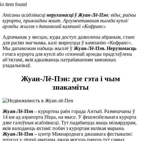
No item found
Апісаны асаблівасці
нерухомасці ў Жуан-Лё-Пэн
: віды, раёны
курорта, прыкладны кошт. Аргументаваная выгада куплі/
арэнды жылля з дапамогай кампаніі «Кофранс»
Адпачынак у месцах, куды доступ дазволены абраным, стане
для расіян магчымы, калі звярнуцца ў кампанію «Кофранс».
Мы дапаможам набыць жыллё ў
Жуан-Лё-Пэн. Нерухомасць
гэтага курорта для куплі або сезоннай арэнды прадстаўлена
аб’ектамі, якія адказваюць патрабаванням заможных
уладальнікаў.
Жуан-Лё-Пэн: дзе гэта і чым
знакаміты
Жуан-Лё-Пэн
– курортны раён горада Антыб. Размешчаны ў
14 км ад аэрапорта Ніцы, на мысе. У фешэнэбельнага курорта
дзве галоўныя асаблівасці. Тут падабаецца жыць мільярдэрам,
якія валодаюць яхтамі: побач з курортам вялікая марына.
Жуан-Лё-Пэн –
цэнтр Міжнароднага джазавага фестывалю:
штогод у ліпені аматары джаза могуць пачуць тут самых