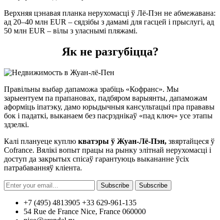
Верхняя цэнавая планка нерухомасці ў Лё-Пэн не абмежавана:
ад 20–40 млн EUR – сядзібы з дамамі для гасцей і прыслугі, ад
50 млн EUR – вілы з уласнымі пляжамі.
Як не разгубіцца?
Правільны выбар дапаможа зрабіць «Кофранс». Мы
зарыентуем па прапановах, падбяром варыянты, дапаможам
аформіць іпатэку, дамо юрыдычныя кансультацыі пра прававы
бок і падаткі, выканаем без пасрэднікаў «пад ключ» усе этапы
здзелкі.
Калі плануеце куплю
кватэры ў Жуан-Лё-Пэн,
звяртайцеся ў
Cofrance. Вялікі вопыт працы на рынку элітнай нерухомасці і
доступ да закрытых спісаў гарантуюць выкананне ўсіх
патрабаванняў кліента.
Subscribe
Subscribe
+7 (495) 4813905 +33 629-961-135
54 Rue de France Nice, France 060000