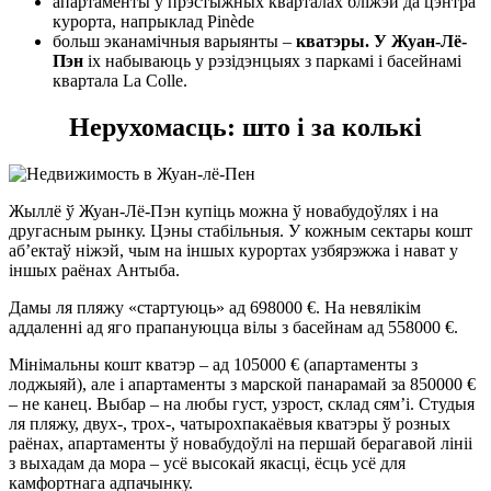
апартаменты ў прэстыжных кварталах бліжэй да цэнтра
курорта, напрыклад Pinède
больш эканамічныя варыянты –
кватэры. У Жуан-Лё-
Пэн
іх набываюць у рэзідэнцыях з паркамі і басейнамі
квартала La Colle.
Нерухомасць: што і за колькі
Жыллё ў Жуан-Лё-Пэн купіць можна ў новабудоўлях і на
другасным рынку. Цэны стабільныя. У кожным сектары кошт
аб’ектаў ніжэй, чым на іншых курортах узбярэжжа і нават у
іншых раёнах Антыба.
Дамы ля пляжу «стартуюць» ад 698000 €. На невялікім
аддаленні ад яго прапануюцца вілы з басейнам ад 558000 €.
Мінімальны кошт кватэр – ад 105000 € (апартаменты з
лоджыяй), але і апартаменты з марской панарамай за 850000 €
– не канец. Выбар – на любы густ, узрост, склад сям’і. Студыя
ля пляжу, двух-, трох-, чатырохпакаёвыя кватэры ў розных
раёнах, апартаменты ў новабудоўлі на першай берагавой лініі
з выхадам да мора – усё высокай якасці, ёсць усё для
камфортнага адпачынку.