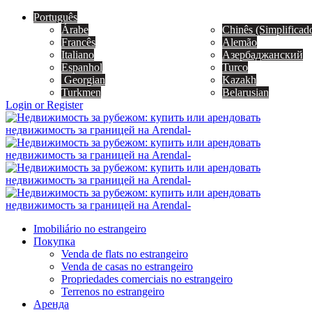
Português
Árabe
Chinês (Simplificad
Francês
Alemão
Italiano
Азербаджанский
Espanhol
Turco
Georgian
Kazakh
Turkmen
Belarusian
Login or Register
Imobiliário no estrangeiro
Покупка
Venda de flats no estrangeiro
Venda de casas no estrangeiro
Propriedades comerciais no estrangeiro
Terrenos no estrangeiro
Аренда