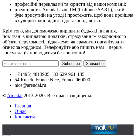
професійні перекладачі та юристи від нашої компанії;
представник ArendaLazur TM (Cofrance SARL), який
буде присутній на угоді і простежить, щоб вона пройшла
в суворій відповідності до законодавства.
Крім того, ми допоможемо вирішити будь-які питання,
пов’язані з виплатою податків, страхуванням закордонного
об’єкта нерухомості, підкажемо, як грамотно організувати
бізнес за кордоном. Телефонуйте або пишіть нам – перша
консультація проводиться безкоштовно!
Subscribe
Subscribe
+7 (495) 4813905 +33 629-961-135
54 Rue de France Nice, France 060000
nice@arendal.ru
©
Arendal
2013-2020. Все права защищены.
Главная
О нас
Контакты