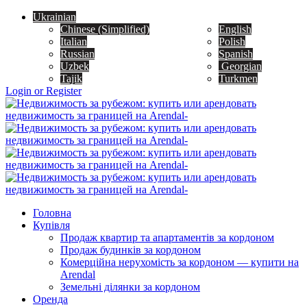
Ukrainian
Chinese (Simplified)
English
Italian
Polish
Russian
Spanish
Uzbek
Georgian
Tajik
Turkmen
Login or Register
Головна
Купівля
Продаж квартир та апартаментів за кордоном
Продаж будинків за кордоном
Комерційна нерухомість за кордоном — купити на
Arendal
Земельні ділянки за кордоном
Оренда