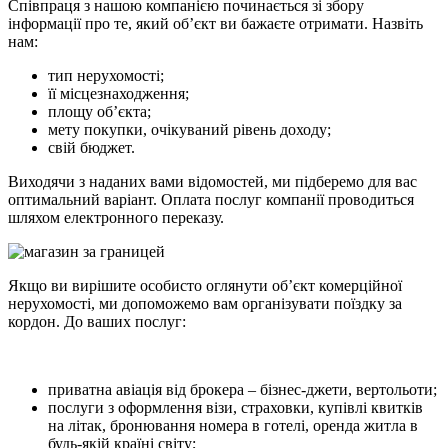
Співпраця з нашою компанією починається зі збору
інформації про те, який об’єкт ви бажаєте отримати. Назвіть
нам:
тип нерухомості;
її місцезнаходження;
площу об’єкта;
мету покупки, очікуваний рівень доходу;
свій бюджет.
Виходячи з наданих вами відомостей, ми підберемо для вас
оптимальний варіант. Оплата послуг компанії проводиться
шляхом електронного переказу.
Якщо ви вирішите особисто оглянути об’єкт комерційної
нерухомості, ми допоможемо вам організувати поїздку за
кордон. До ваших послуг:
приватна авіація від брокера – бізнес-джети, вертольоти;
послуги з оформлення візи, страховки, купівлі квитків
на літак, бронювання номера в готелі, оренда житла в
будь-якій країні світу;