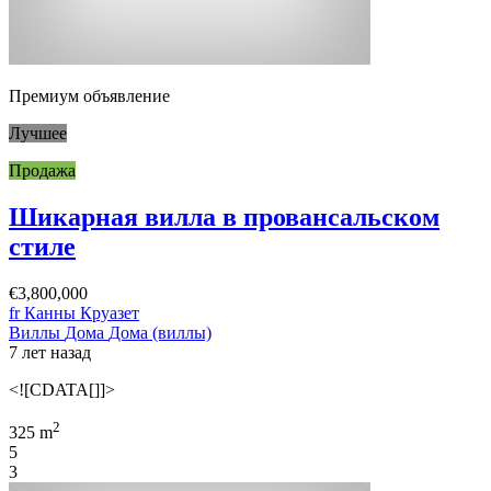
Премиум объявление
Лучшее
Продажа
Шикарная вилла в провансальском
стиле
€3,800,000
fr Канны Круазет
Виллы
Дома
Дома (виллы)
7 лет назад
<![CDATA[]]>
2
325 m
5
3