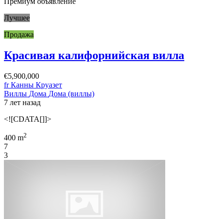
Премиум объявление
Лучшее
Продажа
Красивая калифорнийская вилла
€5,900,000
fr Канны Круазет
Виллы
Дома
Дома (виллы)
7 лет назад
<![CDATA[]]>
2
400 m
7
3