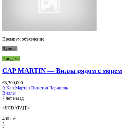
Премиум объявление
Лучшее
Продажа
CAP MARTIN — Вилла рядом с морем
€5,300,000
fr Кап Мартен Винстон Черчилль
Виллы
7 лет назад
<![CDATA[]]>
2
400 m
3