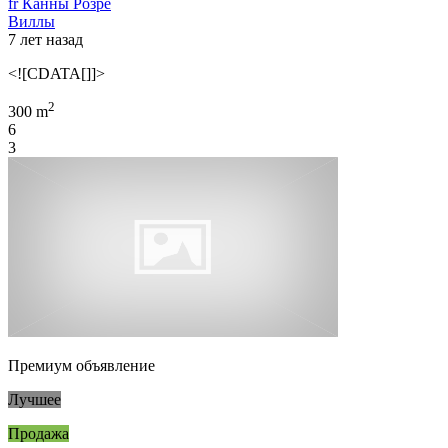
fr Канны Розре
Виллы
7 лет назад
<![CDATA[]]>
2
300 m
6
3
Премиум объявление
Лучшее
Продажа