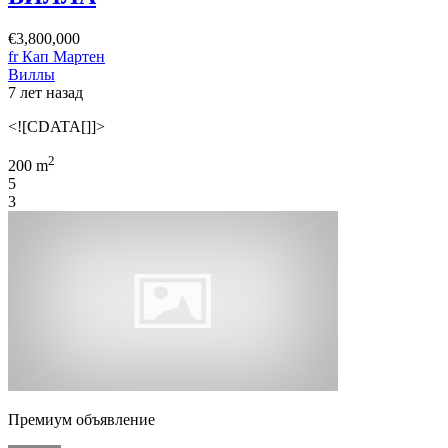
€3,800,000
fr Кап Мартен
Виллы
7 лет назад
<![CDATA[]]>
2
200 m
5
3
Премиум объявление