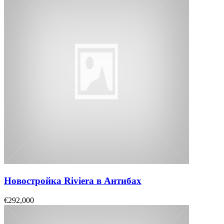
Новостройка Riviera в Антибах
€292,000