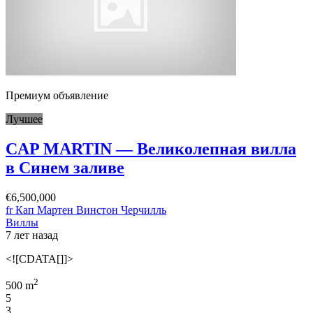
Премиум объявление
Лучшее
CAP MARTIN — Великолепная вилла
в Синем заливе
€6,500,000
fr Кап Мартен Винстон Черчилль
Виллы
7 лет назад
<![CDATA[]]>
2
500 m
5
3