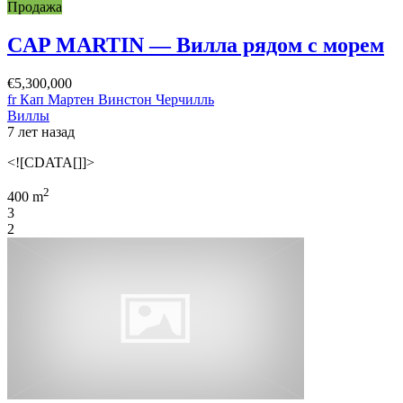
Продажа
CAP MARTIN — Вилла рядом с морем
€5,300,000
fr Кап Мартен Винстон Черчилль
Виллы
7 лет назад
<![CDATA[]]>
2
400 m
3
2