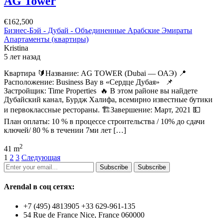
AG Tower
€162,500
Бизнес-Бэй - Дубай - Объединенные Арабские Эмираты
Апартаменты (квартиры)
Kristina
5 лет назад
Квартира 🔰Название: AG TOWER (Dubai — ОАЭ) 📍
Расположение: Business Bay в «Сердце Дубая» 📌
Застройщик: Time Properties 🔥 В этом районе вы найдете
Дубайский канал, Бурдж Халифа, всемирно известные бутики
и первоклассные рестораны. 🏗Завершение: Март, 2021 💵
План оплаты: 10 % в процессе строительства / 10% до сдачи
ключей/ 80 % в течении 7ми лет […]
2
41 m
1
2
3
Следующая
Subscribe
Subscribe
Arendal в соц сетях:
+7 (495) 4813905 +33 629-961-135
54 Rue de France Nice, France 060000