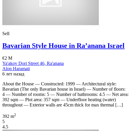
Sell
Bavarian Style House in Ra’anana Israel
€2 M
Ya'akov Dori Street 46, Ra'anana
Alon Haramati
6 лет назад
About the House — Constructed: 1999 — Architectural style:
Bavarian (The only Bavarian house in Israel) — Number of floors:
4 — Number of rooms: 5 — Number of bathrooms: 4.5 — Net area:
392 sqm — Plot area: 357 sqm — Underfloor heating (water)
throughout — Exterior walls are 45cm thick for max thermal […]
2
392 m
5
4.5