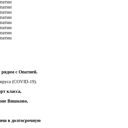
 рядом с Опатией.
ируса (COVID-19).
рт класса,
йоне Вишково,
ачи в долгосрочную