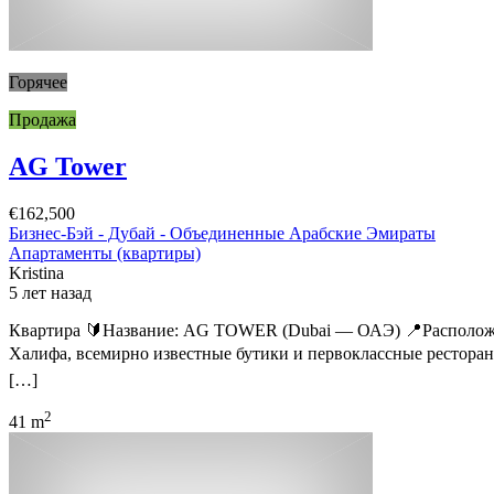
Горячее
Продажа
AG Tower
€162,500
Бизнес-Бэй - Дубай - Объединенные Арабские Эмираты
Апартаменты (квартиры)
Kristina
5 лет назад
Квартира 🔰Название: AG TOWER (Dubai — ОАЭ) 📍Расположени
Халифа, всемирно известные бутики и первоклассные рестораны
[…]
2
41 m