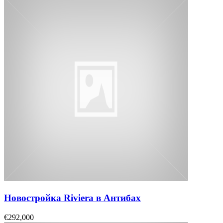
Новостройка Riviera в Антибах
€292,000