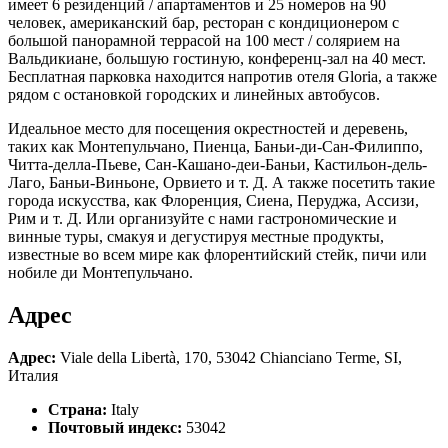
имеет 6 резиденций / апартаментов и 25 номеров на 90
человек, американский бар, ресторан с кондиционером с
большой панорамной террасой на 100 мест / солярием на
Вальдикиане, большую гостиную, конференц-зал на 40 мест.
Бесплатная парковка находится напротив отеля Gloria, а также
рядом с остановкой городских и линейных автобусов.
Идеальное место для посещения окрестностей и деревень,
таких как Монтепульчано, Пиенца, Баньи-ди-Сан-Филиппо,
Читта-делла-Пьеве, Сан-Кашано-деи-Баньи, Кастильон-дель-
Лаго, Баньи-Виньоне, Орвието и т. Д. А также посетить такие
города искусства, как Флоренция, Сиена, Перуджа, Ассизи,
Рим и т. Д. Или организуйте с нами гастрономические и
винные туры, смакуя и дегустируя местные продукты,
известные во всем мире как флорентийский стейк, пичи или
нобиле ди Монтепульчано.
Адрес
Адрес:
Viale della Libertà, 170, 53042 Chianciano Terme, SI,
Италия
Страна:
Italy
Почтовый индекс:
53042