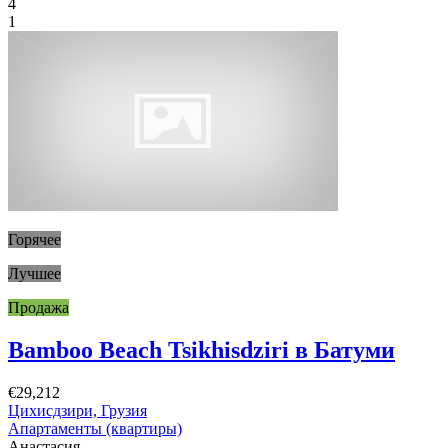
4
1
Горячее
Лучшее
Продажа
Bamboo Beach Tsikhisdziri в Батуми
€29,212
Цихисдзири, Грузия
Апартаменты (квартиры)
Анастасия