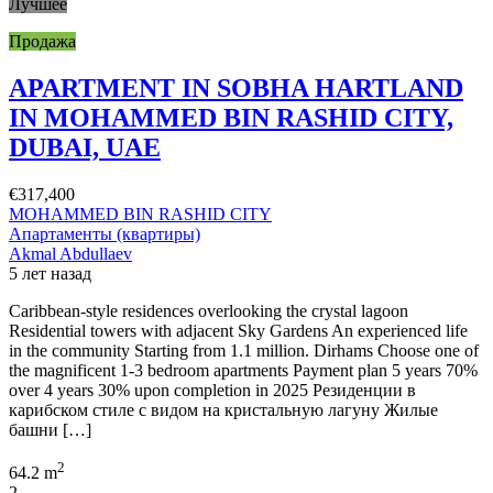
Лучшее
Продажа
APARTMENT IN SOBHA HARTLAND
IN MOHAMMED BIN RASHID CITY,
DUBAI, UAE
€317,400
MOHAMMED BIN RASHID CITY
Апартаменты (квартиры)
Akmal Abdullaev
5 лет назад
Caribbean-style residences overlooking the crystal lagoon
Residential towers with adjacent Sky Gardens An experienced life
in the community Starting from 1.1 million. Dirhams Choose one of
the magnificent 1-3 bedroom apartments Payment plan 5 years 70%
over 4 years 30% upon completion in 2025 Резиденции в
карибском стиле с видом на кристальную лагуну Жилые
башни […]
2
64.2 m
2