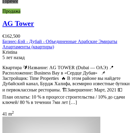
Горячее
Продажа
AG Tower
€162,500
Бизнес-Бэй - Дубай - Объединенные Арабские Эмираты
Апартаменты (квартиры)
Kristina
5 лет назад
Квартира 🔰Название: AG TOWER (Dubai — ОАЭ) 📍
Расположение: Business Bay в «Сердце Дубая» 📌
Застройщик: Time Properties 🔥 В этом районе вы найдете
Дубайский канал, Бурдж Халифа, всемирно известные бутики
и первоклассные рестораны. 🏗Завершение: Март, 2021 💵
План оплаты: 10 % в процессе строительства / 10% до сдачи
ключей/ 80 % в течении 7ми лет […]
2
41 m