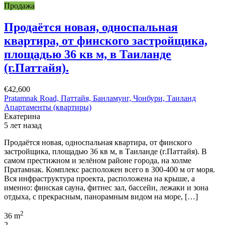
Продажа
Продаётся новая, односпальная
квартира, от финского застройщика,
площадью 36 кв м, в Таиланде
(г.Паттайя).
€42,600
Pratamnak Road, Паттайя, Банламунг, Чонбури, Таиланд
Апартаменты (квартиры)
Екатерина
5 лет назад
Продаётся новая, односпальная квартира, от финского
застройщика, площадью 36 кв м, в Таиланде (г.Паттайя). В
самом престижном и зелёном районе города, на холме
Пратамнак. Комплекс расположен всего в 300-400 м от моря.
Вся инфраструктура проекта, расположена на крыше, а
именно: финская сауна, фитнес зал, бассейн, лежаки и зона
отдыха, с прекрасным, панорамным видом на море, […]
2
36 m
2