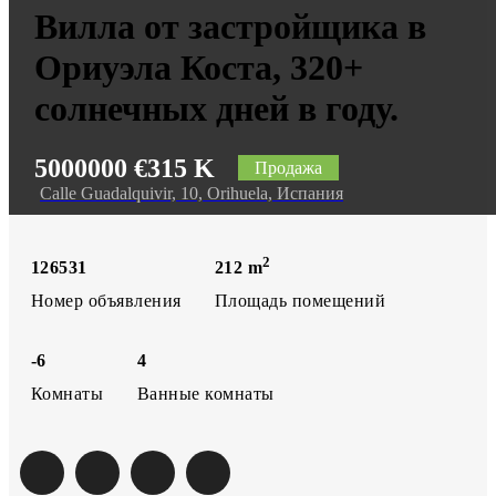
Вилла от застройщика в
Ориуэла Коста, 320+
солнечных дней в году.
5000000
€315 K
Продажа
Calle Guadalquivir, 10, Orihuela, Испания
2
126531
212
m
Номер объявления
Площадь помещений
-6
4
Комнаты
Ванные комнаты