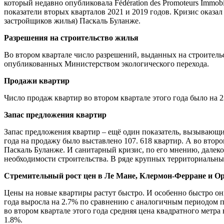
который недавно опубликовала Fédération des Promoteurs Immo
показатели вторых кварталов 2021 и 2019 годов. Кризис оказал 
застройщиков жилья) Паскаль Буланже.
Разрешения на строительство жилья
Во втором квартале число разрешений, выданных на строитель
опубликованных Министерством экологического перехода.
Продажи квартир
Число продаж квартир во втором квартале этого года было на
Запас предложения квартир
Запас предложения квартир – ещё один показатель, вызывающий
года на продажу было выставлено 107. 618 квартир. А во второ
Паскаль Буланже. И санитарный кризис, по его мнению, далеко
необходимости строительства. В ряде крупных территориальных
Стремительный рост цен в Ле Мане, Клермон-Ферране и О
Цены на новые квартиры растут быстро. И особенно быстро они
года выросла на 2.7% по сравнению с аналогичным периодом пр
во втором квартале этого года средняя цена квадратного метр
1.8%.