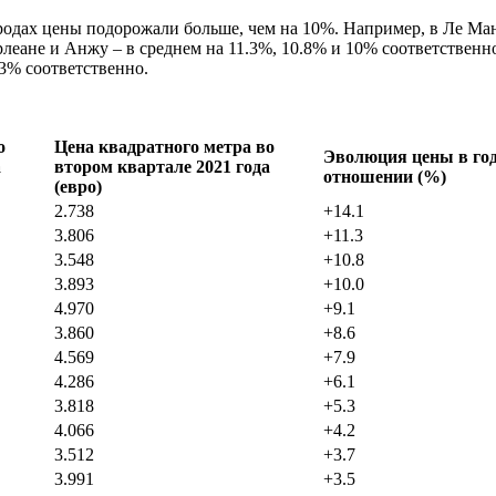
родах цены подорожали больше, чем на 10%. Например, в Ле Ман
ане и Анжу – в среднем на 11.3%, 10.8% и 10% соответственно.
.3% соответственно.
о
Цена квадратного метра во
Эволюция цены в го
а
втором квартале 2021 года
отношении (%)
(евро)
2.738
+14.1
3.806
+11.3
3.548
+10.8
3.893
+10.0
4.970
+9.1
3.860
+8.6
4.569
+7.9
4.286
+6.1
3.818
+5.3
4.066
+4.2
3.512
+3.7
3.991
+3.5