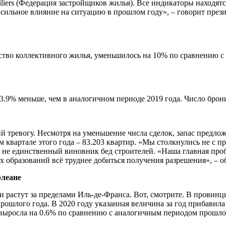
biliers (Федерация застройщиков жилья). Все индикаторы находя
сильное влияние на ситуацию в прошлом году», – говорит президе
ство коллективного жилья, уменьшилось на 10% по сравнению с 
 23.9% меньше, чем в аналогичном периоде 2019 года. Число бр
 тревогу. Несмотря на уменьшение числа сделок, запас предлож
м квартале этого года – 83.203 квартир. «Мы столкнулись не с п
 не единственный виновник бед строителей. «Наша главная проб
 образований всё труднее добиться получения разрешения», – о
рлеане
 растут за пределами Иль-де-Франса. Вот, смотрите. В провинци
ошлого года. В 2020 году указанная величина за год прибавила
а выросла на 0.6% по сравнению с аналогичным периодом прошло