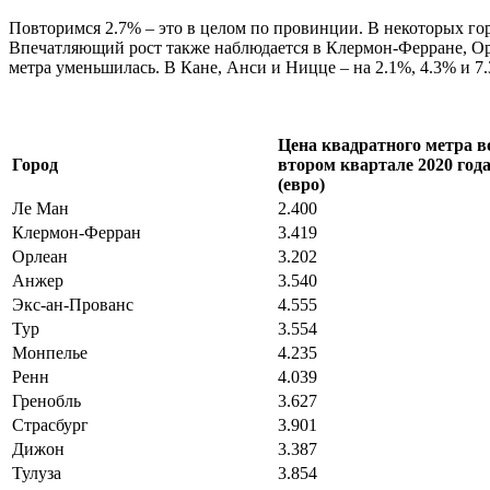
Повторимся 2.7% – это в целом по провинции. В некоторых го
Впечатляющий рост также наблюдается в Клермон-Ферране, Орле
метра уменьшилась. В Кане, Анси и Ницце – на 2.1%, 4.3% и 7
Цена квадратного метра в
Город
втором квартале 2020 год
(евро)
Ле Ман
2.400
Клермон-Ферран
3.419
Орлеан
3.202
Анжер
3.540
Экс-ан-Прованс
4.555
Тур
3.554
Монпелье
4.235
Ренн
4.039
Гренобль
3.627
Страсбург
3.901
Дижон
3.387
Тулуза
3.854