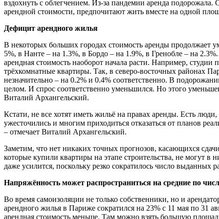
вздохнуть с облегчением. Из-за пандемии аренда подорожала
арендной стоимости, предпочитают жить вместе на одной пло
Дефицит арендного жилья
В некоторых больших городах стоимость аренды продолжает ум
5%, в Нанте – на 1.3%, в Бордо – на 1.9%, в Гренобле – на 2.3
арендная стоимость наоборот начала расти. Например, студии 
трёхкомнатные квартиры. Так, в северо-восточных районах Па
незначительно – на 0.2% и 0.4% соответственно. В подорожан
целом. И спрос соответственно уменьшился. Но этого умень
Виталий Архангельский.
Кстати, не все хотят иметь жильё на правах аренды. Есть люди,
ужесточились и многим приходиться отказаться от планов реа
– отмечает Виталий Архангельский.
Заметим, что нет никаких точных прогнозов, касающихся сдач
которые купили квартиры на этапе строительства, не могут в
даже усилится, поскольку резко сократилось число выданных 
Напряжённость может распространиться на средние по числ
Во время самоизоляции не только собственники, но и аренд
арендного жилья в Париже сократился на 23% с 11 мая по 31 а
арендная стоимость меньше. Там можно взять большую площадь