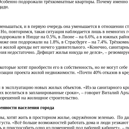
. Особенно подорожали трёхкомнатные квартиры. Почему именн
щади.
еньшаться, и в первую очередь она уменьшается в отношении ст
%. Но, повторимся, такая ситуация наблюдается лишь в немногих 
подорожали в Ницце на 0.5%, в Лионе – на 6.6%, а в южных рай
риже они подорожали на 1.8%, в Страсбурге – на 7.4%. Трёхком
ии жилой аренды нет ничего удивительного. «Конечно, санитарн
шения недостаточно. Дефицит жилья никуда не делся», – резю
 которые хотят приобрести его в собственность, но не могут себ
лизации проекта жилой недвижимости. «Почти 40% отказов в кре
и в эксплуатацию новых жилых объектов. «Из-за санитарного к
 них вселиться в запланированные сроки», – говорит Виталий А
разрешений на жилищное строительство.
енности населения города
аторы, хотят жить в просторном жилье, окружённом зеленью. 
вгуста. «Всё больше возможностей работать дома и люди уезжают
 и приспособить одно из помещений под рабочий кабинет», – п