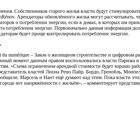
ения. Собственников старого жилья власти будут стимулировать
Rénov. Арендаторы обновлённого жилья могут рассчитывать, что 
аторов о потреблении энергии, если в домах, в которых им при
 потребления энергии. Первоначально данная информация должн
ендаторам будет проще контролировать потребление энергии.
ь
nt et du numérique – Закон о жилищном строительстве и цифровом 
анный момент данным правом воспользовались власти Парижа и
тям. «Схема ограничения арендной стоимости будет хорошо рабо
едставитель властей Лиона Рено Пайр. Бордо, Гренобль, Монпе
сообщили. Марсель и Нант ещё думают над этим. Пока власти эти
 городе нет напряжённости с жильём», – комментирует представ