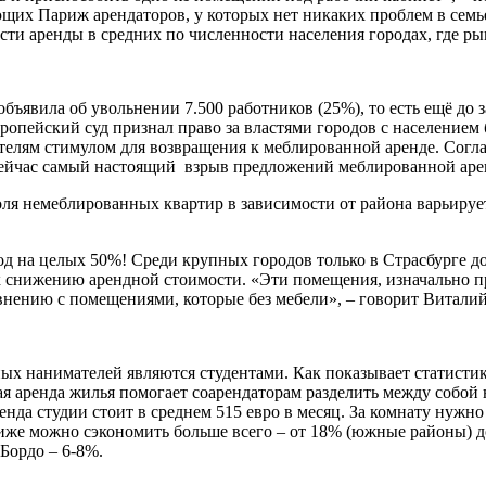
щих Париж арендаторов, у которых нет никаких проблем в семье
и аренды в средних по численности населения городах, где рын
объявила об увольнении 7.500 работников (25%), то есть ещё до
опейский суд признал право за властями городов с населением 
телям стимулом для возвращения к меблированной аренде. Согла
. Сейчас самый настоящий взрыв предложений меблированной аре
я немеблированных квартир в зависимости от района варьируетс
од на целых 50%! Среди крупных городов только в Страсбурге д
 снижению арендной стоимости. «Эти помещения, изначально пр
авнению с помещениями, которые без мебели», – говорит Витали
х нанимателей являются студентами. Как показывает статистик
я аренда жилья помогает соарендаторам разделить между собой 
нда студии стоит в среднем 515 евро в месяц. За комнату нужно 
риже можно сэкономить больше всего – от 18% (южные районы) д
Бордо – 6-8%.