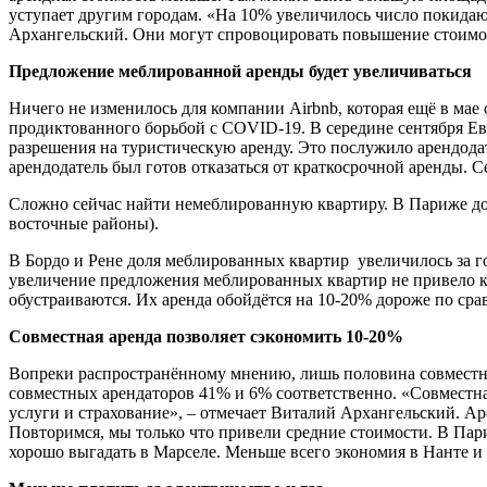
уступает другим городам. «На 10% увеличилось число покидаю
Архангельский. Они могут спровоцировать повышение стоимост
Предложение меблированной аренды будет увеличиваться
Ничего не изменилось для компании Airbnb, которая ещё в мае 
продиктованного борьбой с COVID-19. В середине сентября Евр
разрешения на туристическую аренду. Это послужило арендода
арендодатель был готов отказаться от краткосрочной аренды
Сложно сейчас найти немеблированную квартиру. В Париже дол
восточные районы).
В Бордо и Рене доля меблированных квартир увеличилось за г
увеличение предложения меблированных квартир не привело к
обустраиваются. Их аренда обойдётся на 10-20% дороже по ср
Совместная аренда позволяет сэкономить 10-20%
Вопреки распространённому мнению, лишь половина совместны
совместных арендаторов 41% и 6% соответственно. «Совместна
услуги и страхование», – отмечает Виталий Архангельский. Аре
Повторимся, мы только что привели средние стоимости. В Па
хорошо выгадать в Марселе. Меньше всего экономия в Нанте и 