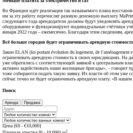
Меньше платить за электричество и газ
Во Франции идёт реализация так называемого плана восстановл
им за эту работу перечислят разовую денежную выплату MaPrim
следующего года арендодатели должны будут уведомлять аренд
оборудование и функционируют индивидуальные счётчики учёта
января 2022 года – ежемесячно. Благодаря этим сведениям, ар
Всё больше городов будет ограничивать арендную стоимост
Закон ELAN (loi portant évolution du logement, de l’aménageme
ограничивать арендную стоимость в своих юрисдикциях. На д
уже обратились с соответствующей заявкой к центральным влас
активно задействовать наши жилищные бригады», – говорит пр
тоже собираются подать такую заявку. Их власти об этом уже 
сейчас точно не будет ограничивать арендную плату. «В нашем
Поиск
Аренда
Продажа
Цена [
€0
-
€10,000
]
2
Площадь участка [
0
-
10,000
] m