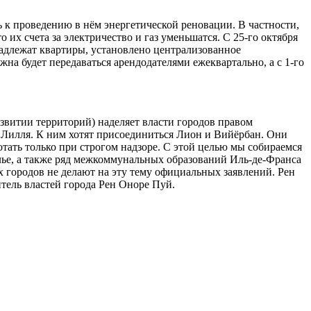
 к проведению в нём энергетической реновации. В частности,
их счета за электричество и газ уменьшатся. С 25-го октября
надлежат квартиры, установлено централизованное
а будет передаваться арендодателями ежеквартально, а с 1-го
развитии территорий) наделяет власти городов правом
 Лилля. К ним хотят присоединиться Лион и Вийёрбан. Они
тать только при строгом надзоре. С этой целью мы собираемся
лье, а также ряд межкоммунальных образований Иль-де-Франса
х городов не делают на эту тему официальных заявлений. Рен
итель властей города Рен Оноре Пуй.