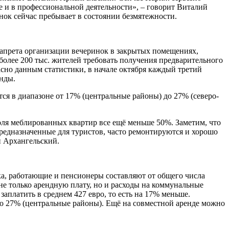
 и в профессиональной деятельности», – говорит Виталий
ок сейчас пребывает в состоянии безмятежности.
 запрета организации вечеринок в закрытых помещениях,
более 200 тыс. жителей требовать получения предварительного
сно данным статистики, в начале октября каждый третий
нды.
я в диапазоне от 17% (центральные районы) до 27% (северо-
оля меблированных квартир все ещё меньше 50%. Заметим, что
едназначенные для туристов, часто ремонтируются и хорошо
й Архангельский.
а, работающие и пенсионеры составляют от общего числа
не только арендную плату, но и расходы на коммунальные
заплатить в среднем 427 евро, то есть на 17% меньше.
о 27% (центральные районы). Ещё на совместной аренде можно