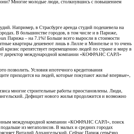
о они? Многие молодые люди, столкнувшись с повышением
удий. Например, в Страсбурге аренда студий подешевела на
городах. В большинстве городов, в том числе и в Париже,
онах Парижа – на 7.1%! Больше всего выросли в стоимости
натные квартиры дешевеют лишь в Лилле и Монпелье и то очень
ый кризис препятствует перемещению людей по стране и миру в
мирует директор международной компании «КОФРАНС САРЛ»
е это позволить. Условия ипотечного кредитования
дите приходится на людей, которые покупают жильё впервые»,
ризиса многие строительные работы приостановлены. Люди,
рхангельский. Дефицит нового жилья продолжится и возможно
По данным международной компании «КОФРАНС САРЛ», поиск
 подальше из мегаполисов. В малых и средних городах
оясняет Виталий Архангельский. Сейчас Париж серьёзно