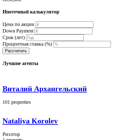
Ипотечный калькулятор
Цена по акции
Down Payment
Срок (лет)
Процентная ставка (%)
Рассчитать
Лучшие агенты
Виталий Архангельский
101
properties
Nataliya Korolev
Риэлтор
1
property