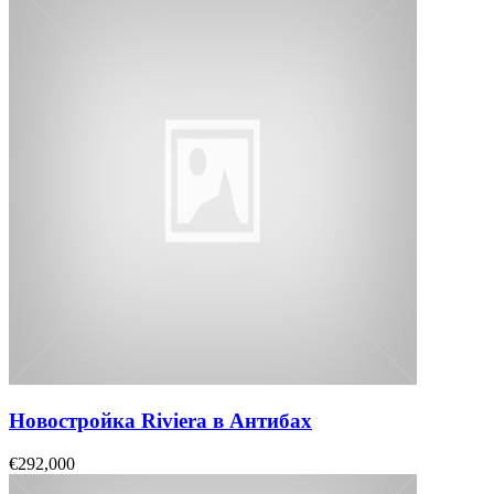
Новостройка Riviera в Антибах
€292,000