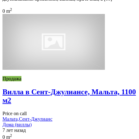
2
0 m
Продажа
Вилла в Сент-Джулиансе, Мальта, 1100
м2
Price on call
Мальта,Сент-Джулианс
Дома (виллы)
7 лет назад
2
0 m