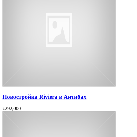
Новостройка Riviera в Антибах
€292,000