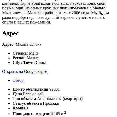
комплекс Tignie Point входит большая парковая зона, свой
пляж и один из самых крупных шопинг-молов на Мальте.
Мы живем на Мальте и работаем тут с 2006 года. Мы будем
рады подобрать для вас лучший вариант с учетом нашего
опыта и ваших пожеланий.
Адрес
Адрес:
Мальта,Слима
Страна:
Malta
Регион
Мальта
City / Town:
Слима
Открыть на Google карте
Обзор
Номер объявления
92081
Цена
Price on call
Тип объекта
Апартаменты (квартиры)
Статус объекта
Продажа
Rooms
3
2
Площадь помещений
169 m