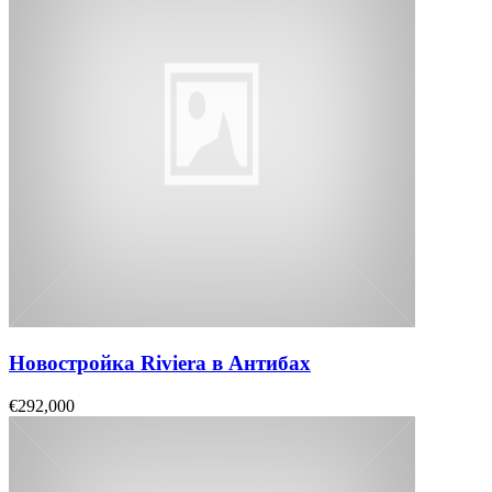
Новостройка Riviera в Антибах
€292,000