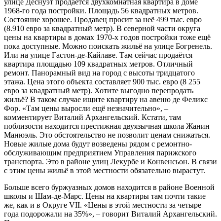
улице Деснуэт продаётся двухкомнатная квартира в доме
1968-го года постройки. Площадь 56 квадратных метров.
Состояние хорошее. Продавец просит за неё 499 тыс. евро
(8.910 евро за квадратный метр). В северной части округа
цены на квартиры в домах 1970-х годов постройки тоже ещё
пока доступные. Можно поискать жильё на улице Богренель.
Или на улице Гастон-де-Кайлаве. Там сейчас продаётся
квартира площадью 109 квадратных метров. Отличный
ремонт. Панорамный вид на город с высоты тридцатого
этажа. Цена этого объекта составляет 900 тыс. евро (8 255
евро за квадратный метр). Хотите выгодно перепродать
жильё? В таком случае ищите квартиру на авеню де Феликс
Фор. «Там цены выросли ещё незначительно», –
комментирует Виталий Архангельский. Кстати, там
поблизости находится престижная двуязычная школа Жанин
Манюэль. Это обстоятельство не позволит ценам снижаться.
Новые жилые дома будут возведены рядом с ремонтно-
обслуживающим предприятием Управления парижского
транспорта. Это в районе улиц Лекурбе и Конвенсьон. В связи
с этим цены жильё в этой местности обязательно вырастут.
Больше всего буржуазных домов находится в районе Военной
школы и Шам-де-Марс. Цены на квартиры там почти такие
же, как и в Округе VII. «Цены в этой местности за четыре
года подорожали на 35%», – говорит Виталий Архангельский.