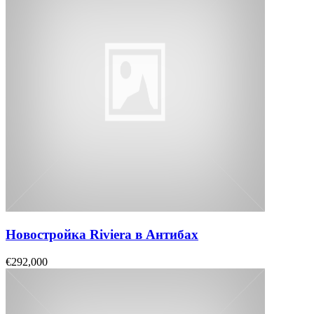
Новостройка Riviera в Антибах
€292,000