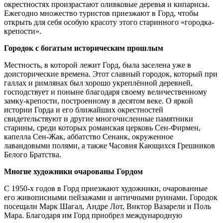
окрестностях произрастают оливковые деревья и кипарисы.
Ежегодно множество туристов приезжают в Горд, чтобы
открыть для себя особую красоту этого старинного «городка-
крепости».
Городок с богатым историческим прошлым
Местность, в которой лежит Горд, была заселена уже в
доисторические времена. Этот славный городок, который при
галлах и римлянах был хорошо укреплённой деревней,
господствует и поныне благодаря своему величественному
замку-крепости, построенному в десятом веке. О яркой
истории Горда и его ближайших окрестностей
свидетельствуют и другие многочисленные памятники
старины, среди которых романская церковь Сен-Фирмен,
капелла Сен-Жак, аббатство Сенанк, окруженное
лавандовыми полями, а также Часовня Кающихся Грешников
Белого Братства.
Многие художники очарованы Гордом
С 1950-х годов в Горд приезжают художники, очарованные
его живописными пейзажами и античными руинами. Городок
посещали Марк Шагал, Андре Лот, Виктор Вазарели и Поль
Мара. Благодаря им Горд приобрел международную