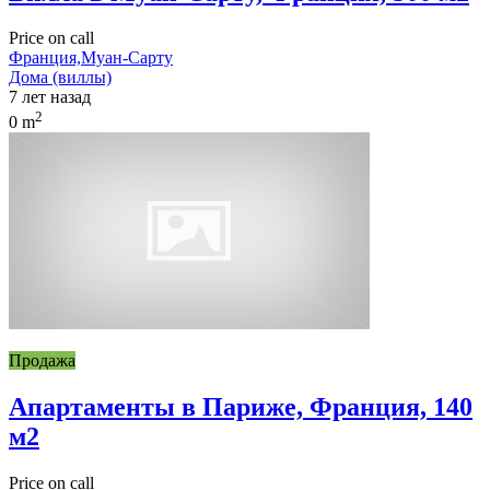
Price on call
Франция,Муан-Сарту
Дома (виллы)
7 лет назад
2
0 m
Продажа
Апартаменты в Париже, Франция, 140
м2
Price on call