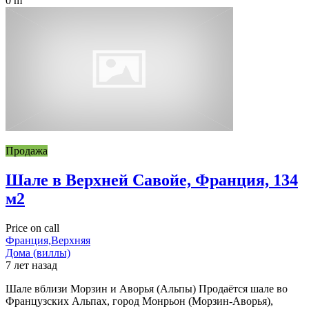
0 m
Продажа
Шале в Верхней Савойе, Франция, 134
м2
Price on call
Франция,Верхняя
Дома (виллы)
7 лет назад
Шале вблизи Морзин и Аворья (Альпы) Продаётся шале во
Французских Альпах, город Монрьон (Морзин-Аворья),