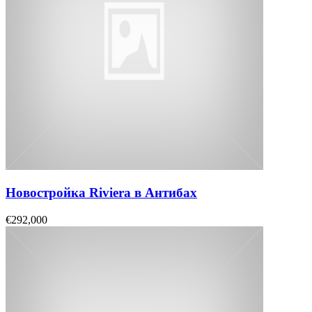
Новостройка Riviera в Антибах
€292,000