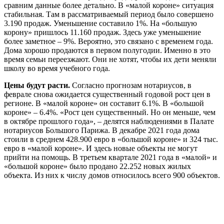
сравним данные более детально. В «малой короне» ситуация
стабильная. Там в рассматриваемый период было совершено
3.190 продаж. Уменьшение составило 1%. На «большую
корону» пришлось 11.160 продаж. Здесь уже уменьшение
более заметное – 9%. Вероятно, это связано с временем года.
Дома хорошо продаются в первом полугодии. Именно в это
время семьи переезжают. Они не хотят, чтобы их дети меняли
школу во время учебного года.
Цены будут расти.
Согласно прогнозам нотариусов, в
феврале снова ожидается существенный годовой рост цен в
регионе. В «малой короне» он составит 6.1%. В «большой
короне» – 6.4%. «Рост цен существенный. Но он меньше, чем
в октябре прошлого года», – делятся наблюдениями в Палате
нотариусов Большого Парижа. В декабре 2021 года дома
стоили в среднем 428.900 евро в «большой короне» и 324 тыс.
евро в «малой короне». И здесь новые объекты не могут
прийти на помощь. В третьем квартале 2021 года в «малой» и
«большой короне» было продано 22.252 новых жилых
объекта. Из них к числу домов относилось всего 900 объектов.