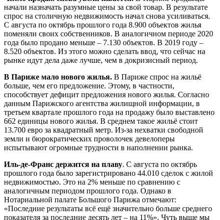
начали назначать разумные цены за свой товар. В результате
спрос на столичную недвижимость начал снова усиливаться.
С августа по октябрь прошлого года 8.900 объектов жилья
поменяли своих собственников. В аналогичном периоде 2020
года было продано меньше – 7.130 объектов. В 2019 году –
8.520 объектов. Из этого можно сделать ввод, что сейчас на
рынке идут дела даже лучше, чем в докризисный период.
В Париже мало нового жилья.
В Париже спрос на жильё
больше, чем его предложение. Этому, в частности,
способствует дефицит предложения нового жилья. Согласно
данным Парижского агентства жилищной информации, в
третьем квартале прошлого года на продажу было выставлено
662 единицы нового жилья. В среднем такое жильё стоит
13.700 евро за квадратный метр. Из-за нехватки свободной
земли и бюрократических проволочек девелоперы
испытывают огромные трудности в наполнении рынка.
Иль-де-Франс держится на плаву
. С августа по октябрь
прошлого года было зарегистрировано 44.010 сделок с жилой
недвижимостью. Это на 2% меньше по сравнению с
аналогичным периодом прошлого года. Однако в
Нотариальной палате Большого Парижа отмечают:
«Последние результаты всё ещё значительно больше среднего
показателя за последние десять лет – на 11%». Чуть выше мы