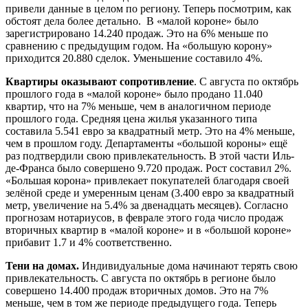
привели данные в целом по региону. Теперь посмотрим, как
обстоят дела более детально. В «малой короне» было
зарегистрировано 14.240 продаж. Это на 6% меньше по
сравнению с предыдущим годом. На «большую корону»
приходится 20.880 сделок. Уменьшение составило 4%.
Квартиры оказывают сопротивление
. С августа по октябрь
прошлого года в «малой короне» было продано 11.040
квартир, что на 7% меньше, чем в аналогичном периоде
прошлого года. Средняя цена жилья указанного типа
составила 5.541 евро за квадратный метр. Это на 4% меньше,
чем в прошлом году. Департаменты «большой короны» ещё
раз подтвердили свою привлекательность. В этой части Иль-
де-Франса было совершено 9.720 продаж. Рост составил 2%.
«Большая корона» привлекает покупателей благодаря своей
зелёной среде и умеренным ценам (3.400 евро за квадратный
метр, увеличение на 5.4% за двенадцать месяцев). Согласно
прогнозам нотариусов, в феврале этого года число продаж
вторичных квартир в «малой короне» и в «большой короне»
прибавит 1.7 и 4% соответственно.
Тени на домах.
Индивидуальные дома начинают терять свою
привлекательность. С августа по октябрь в регионе было
совершено 14.400 продаж вторичных домов. Это на 7%
меньше, чем в том же периоде предыдущего года. Теперь