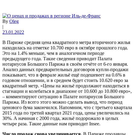
By
Oleg
|
23.01.2022
В Париже средняя цена квадратного метра вторичного жилья
находилась на отметке 10.700 евро в октябре прошлого года.
Это на 1.4% меньше, чем в аналогичном периоде
предыдущего года. Такие сведения приводит Палата
нотариусов Большого Парижа в своём отчёте от 6-го января.
Анализ данных предварительных договоров купли-продажи
показывает, что в феврале жильё ещё подешевеет на 0.6% в
годовом отношении, и в среднем будет стоить 10.620 евро за
квадратный метр. «Цены на жильё продолжают находиться в
стагнации и колебаться в диапазоне от 10.600 до 10.800 евро»,
– комментируют ситуацию в Палате нотариусов Большого
Парижа. Из всего этого можно сделать вывод, что период
ценового бума закончился. Напомним, что с третьего квартала
2015 года по третий квартал 2021 года, цены увеличились на
30%. А начиная с 2000 года, жильё подорожало в целых
четыре раза. Такие данные нам приводит Insee.
Число продаж снова увеличивается.
В Париже продавцы