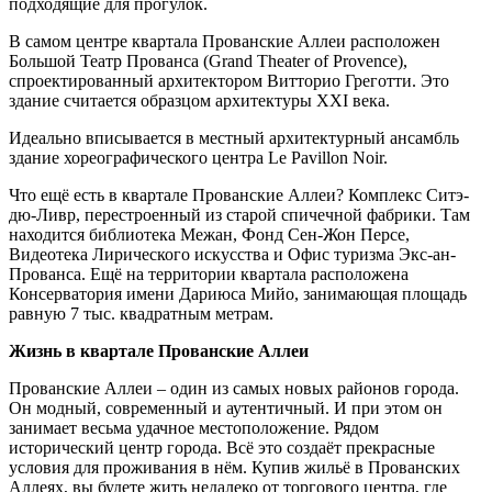
подходящие для прогулок.
В самом центре квартала Прованские Аллеи расположен
Большой Театр Прованса (Grand Theater of Provence),
спроектированный архитектором Витторио Греготти. Это
здание считается образцом архитектуры XXI века.
Идеально вписывается в местный архитектурный ансамбль
здание хореографического центра Le Pavillon Noir.
Что ещё есть в квартале Прованские Аллеи? Комплекс Ситэ-
дю-Ливр, перестроенный из старой спичечной фабрики. Там
находится библиотека Mежан, Фонд Сен-Жон Персе,
Видеотека Лирического искусства и Офис туризма Экс-ан-
Прованса. Ещё на территории квартала расположена
Консерватория имени Дариюса Мийо, занимающая площадь
равную 7 тыс. квадратным метрам.
Жизнь в квартале Прованские Аллеи
Прованские Аллеи – один из самых новых районов города.
Он модный, современный и аутентичный. И при этом он
занимает весьма удачное местоположение. Рядом
исторический центр города. Всё это создаёт прекрасные
условия для проживания в нём. Купив жильё в Прованских
Аллеях, вы будете жить недалеко от торгового центра, где