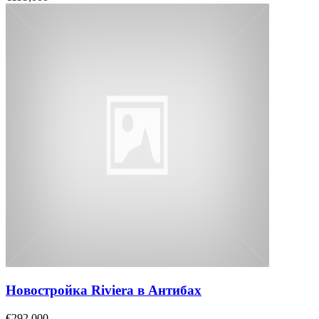
Новостройка Riviera в Антибах
€292,000