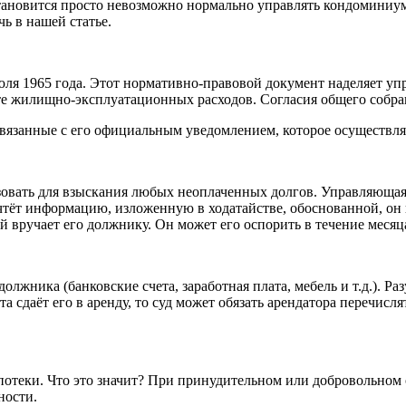
становится просто невозможно нормально управлять кондоминиум
ь в нашей статье.
июля 1965 года. Этот нормативно-правовой документ наделяет 
е жилищно-эксплуатационных расходов. Согласия общего собран
вязанные с его официальным уведомлением, которое осуществляе
зовать для взыскания любых неоплаченных долгов. Управляющая 
тёт информацию, изложенную в ходатайстве, обоснованной, он
 вручает его должнику. Он может его оспорить в течение месяц
ника (банковские счета, заработная плата, мебель и т.д.). Раз
та сдаёт его в аренду, то суд может обязать арендатора перечи
потеки. Что это значит? При принудительном или добровольно
ности.